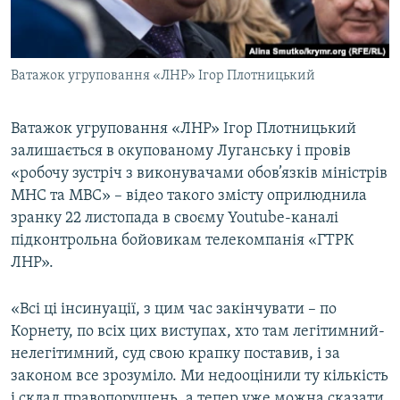
ВІДЕОУРОКИ «ELIFBE»
Русский
СВІДЧЕННЯ ОКУПАЦІЇ
Qırımtatar
Ватажок угруповання «ЛНР» Ігор Плотницький
УКРАЇНСЬКА ПРОБЛЕМА КРИМУ
ДОЛУЧАЙСЯ!
ІНФОГРАФІКА
Ватажок угруповання «ЛНР» Ігор Плотницький
залишається в окупованому Луганську і провів
«робочу зустріч з виконувачами обов’язків міністрів
Усі сайти RFE/RL
МНС та МВС» – відео такого змісту оприлюднила
зранку 22 листопада в своєму Youtube-каналі
підконтрольна бойовикам телекомпанія «ГТРК
ЛНР».
«Всі ці інсинуації, з цим час закінчувати – по
Корнету, по всіх цих виступах, хто там легітимний-
нелегітимний, суд свою крапку поставив, і за
законом все зрозуміло. Ми недооцінили ту кількість
і склад правопорушень, а тепер уже можна сказати