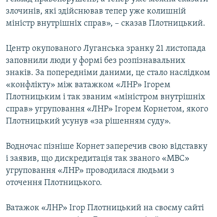
злочинів, які здійснював тепер уже колишній
міністр внутрішніх справ», – сказав Плотницький.
Центр окупованого Луганська зранку 21 листопада
заповнили люди у формі без розпізнавальних
знаків. За попередніми даними, це стало наслідком
«конфлікту» між ватажком «ЛНР» Ігорем
Плотницьким і так званим «міністром внутрішніх
справ» угруповання «ЛНР» Ігорем Корнетом, якого
Плотницький усунув «за рішенням суду».
Водночас пізніше Корнет заперечив свою відставку
і заявив, що дискредитація так званого «МВС»
угруповання «ЛНР» проводилася людьми з
оточення Плотницького.
Ватажок «ЛНР» Ігор Плотницький на своєму сайті