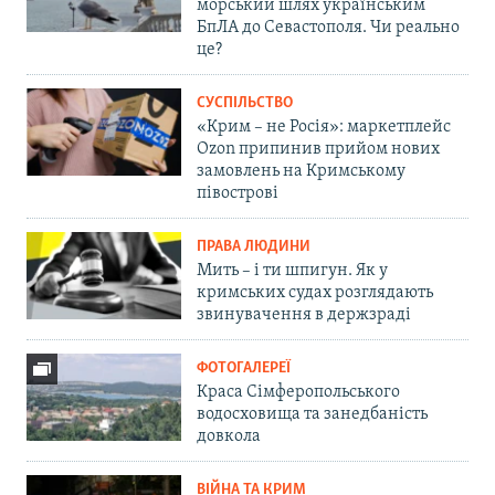
морський шлях українським
БпЛА до Севастополя. Чи реально
це?
СУСПІЛЬСТВО
«Крим – не Росія»: маркетплейс
Ozon припинив прийом нових
замовлень на Кримському
півострові
ПРАВА ЛЮДИНИ
Мить – і ти шпигун. Як у
кримських судах розглядають
звинувачення в держзраді
ФОТОГАЛЕРЕЇ
Краса Сімферопольського
водосховища та занедбаність
довкола
ВІЙНА ТА КРИМ