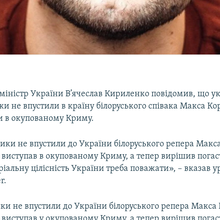
міністр України В’ячеслав Кириленко повідомив, що ук
и не впустили в країну білоруського співака Макса Ко
и в окупованому Криму.
ки не впустили до України білоруського репера Макс
 виступав в окупованому Криму, а тепер вирішив пога
ріальну цілісність України треба поважати», – вказав у
r.
и не впустили до України білоруського репера Макса
 виступав у окупованому Криму, а тепер вирішив пога