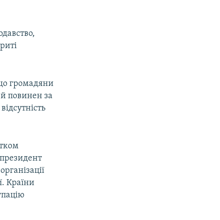
одавство,
риті
кщо громадяни
ей повинен за
 відсутність
атком
у президент
організації
ї. Країни
упацію