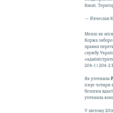
Києві. Терито
— В'ячеслав 
Менш як місяц
Коржа заборон
правил перет
службу Україн
«адміністрат
204-1 і 204-2
Як уточнила
існує чотири 
безпеки вдаєт
уточнила вон
У лютому 2016