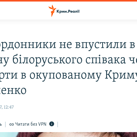
рдонники не впустили в
у білоруського співака ч
рти в окупованому Крим
енко
, 12:47
ь
Читати без VPN