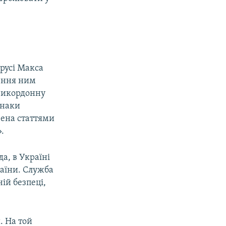
орусі Макса
ення ним
рикордонну
знаки
чена статтями
.
а, в Україні
раїни. Служба
ій безпеці,
. На той