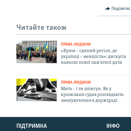
Поділитис
Читайте також
ПРАВА ЛЮДИНИ
«Крим – єдиний регіон, де
українці – меншість»: дискусія
навколо нової пам'ятної дати
ПРАВА ЛЮДИНИ
Мить – і ти шпигун. Як у
кримських судах розглядають
звинувачення в держзраді
Русский
ПІДТРИМКА
ІНФО
Qırımtatar