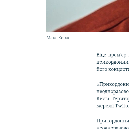
Макс Корж
Віце-прем’єр-
прикордонник
його концерт
«Прикордонни
неодноразово
Києві. Терито
мережі Twitte
Прикордонник
неодноразово