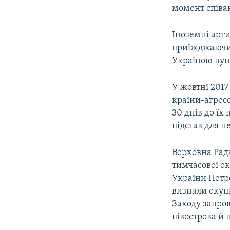
момент співа
Іноземні арти
приїжджаючи 
Україною пун
У жовтні 2017
країни-агресо
30 днів до їх
підстав для н
Верховна Рада
тимчасової ок
України Петр
визнали окупа
Заходу запро
півострова й 