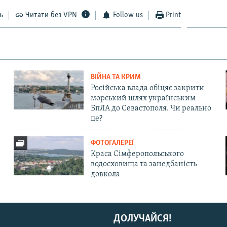
ь
Читати без VPN
Follow us
Print
ВІЙНА ТА КРИМ
Російська влада обіцяє закрити
морський шлях українським
БпЛА до Севастополя. Чи реально
це?
ФОТОГАЛЕРЕЇ
Краса Сімферопольського
водосховища та занедбаність
довкола
ДОЛУЧАЙСЯ!