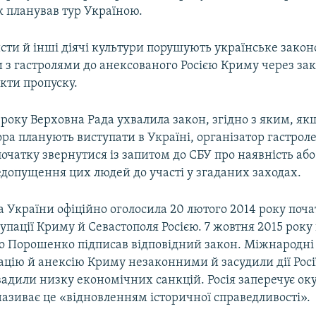
к планував тур Україною.
сти й інші діячі культури порушують українське закон
з гастролями до анексованого Росією Криму через зак
кти пропуску.
 року Верховна Рада ухвалила закон, згідно з яким, я
ра планують виступати в Україні, організатор гастрол
 початку звернутися із запитом до СБУ про наявність або
едопущення цих людей до участі у згаданих заходах.
 України офіційно оголосила 20 лютого 2014 року поч
упації Криму й Севастополя Росією. 7 жовтня 2015 рок
о Порошенко підписав відповідний закон. Міжнародні 
цію й анексію Криму незаконними й засудили дії Росі
вадили низку економічних санкцій. Росія заперечує ок
називає це «відновленням історичної справедливості».