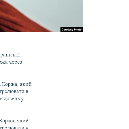
раїнські
ржа через
а Коржа, який
стролювати в
рядовець у
 Коржа, який
стролювати у