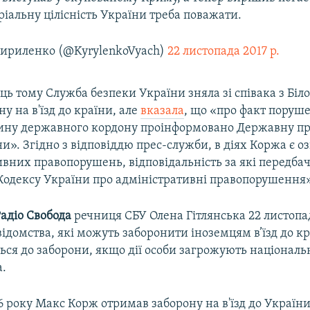
ріальну цілісність України треба поважати.
Кириленко (@KyrylenkoVyach)
22 листопада 2017 р.
ь тому Служба безпеки України зняла зі співака з Біл
у на в'їзд до країни, але
вказала
, що «про факт поруш
ину державного кордону проінформовано Державну п
и». Згідно з відповіддю прес-служби, в діях Коржа є о
ивних правопорушень, відповідальність за які передба
 Кодексу України про адміністративні правопорушення»
Радіо Свобода
речниця СБУ Олена Гітлянська 22 листопад
відомства, які можуть заборонити іноземцям в’їзд до к
ься до заборони, якщо дії особи загрожують національн
а.
 року Макс Корж отримав заборону на в'їзд до України