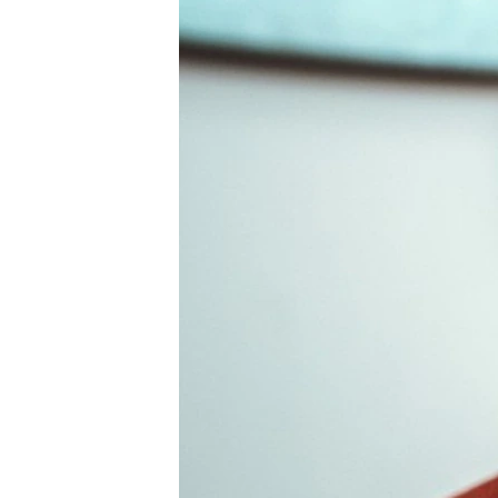
ВІДЕОУРОКИ «ELIFBE»
СВІДЧЕННЯ ОКУПАЦІЇ
УКРАЇНСЬКА ПРОБЛЕМА КРИМУ
ІНФОГРАФІКА