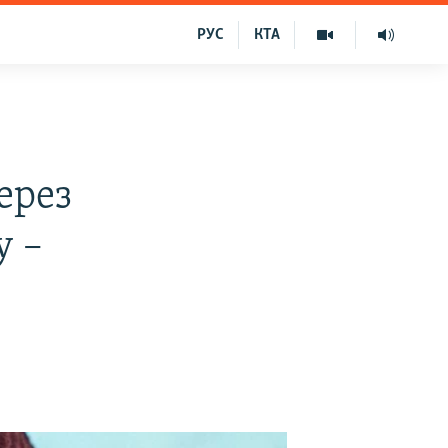
РУС
КТА
ерез
у –