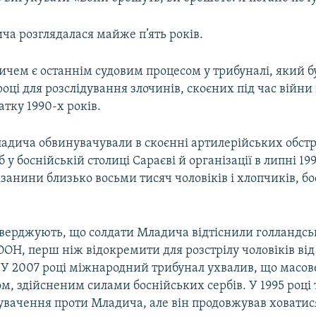
ча розглядалася майже п’ять років.
ичем є останнім судовим процесом у трибуналі, який б
3 році для розслідування злочинів, скоєних під час війн
атку 1990-х років.
адича обвинувачували в скоєнні артилерійських обстр
 у боснійській столиці Сараєві й організації в липні 19
занини близько восьми тисяч чоловіків і хлопчиків, б
верджують, що солдати Младича відтіснили голландс
ОН, перш ніж відокремити для розстрілу чоловіків від
. У 2007 році міжнародний трибунал ухвалив, що масов
м, здійсненим силами боснійських сербів. У 1995 році
вачення проти Младича, але він продовжував ховатися