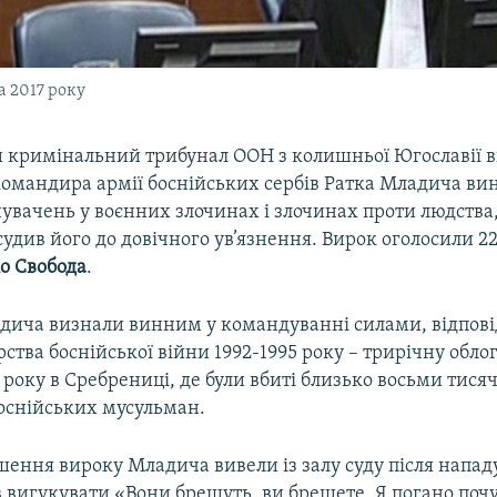
а 2017 року
кримінальний трибунал ООН з колишньої Югославії 
омандира армії боснійських сербів Ратка Младича винн
нувачень у воєнних злочинах і злочинах проти людства
асудив його до довічного ув’язнення. Вирок оголосили 2
іо Свобода
.
дича визнали винним у командуванні силами, відпов
рства боснійської війни 1992-1995 року – трирічну облог
 року в Сребрениці, де були вбиті близько восьми тисяч 
боснійських мусульман.
шення вироку Младича вивели із залу суду після нападу
 вигукувати «Вони брешуть, ви брешете. Я погано поч