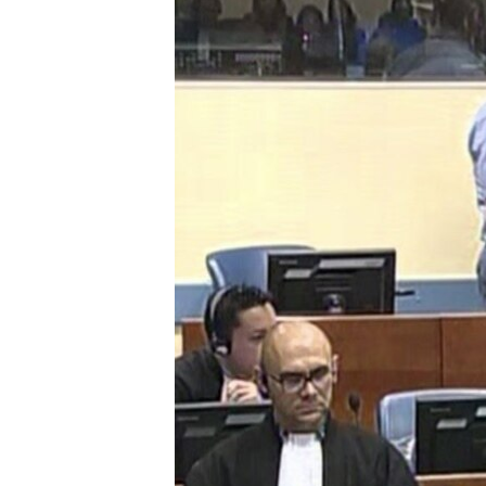
ВІДЕОУРОКИ «ELIFBE»
СВІДЧЕННЯ ОКУПАЦІЇ
УКРАЇНСЬКА ПРОБЛЕМА КРИМУ
ІНФОГРАФІКА