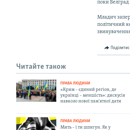
поки Белград 
Младич запере
політичний к
звинуваченням
Поділитис
Читайте також
ПРАВА ЛЮДИНИ
«Крим – єдиний регіон, де
українці – меншість»: дискусія
навколо нової пам'ятної дати
ПРАВА ЛЮДИНИ
Мить – і ти шпигун. Як у