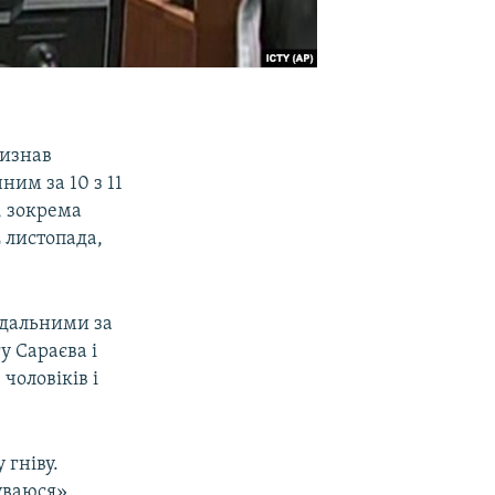
визнав
им за 10 з 11
, зокрема
2 листопада,
ідальними за
у Сараєва і
чоловіків і
 гніву.
уваюся».