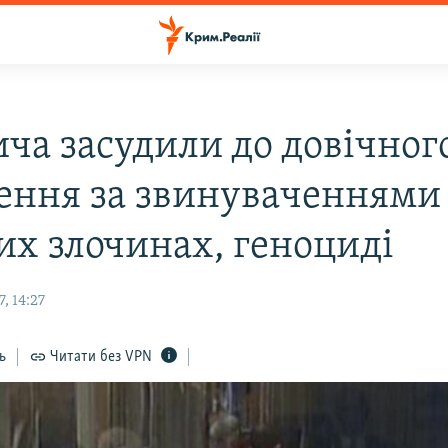
ча засудили до довічног
нення за звинуваченнями
их злочинах, геноциді
, 14:27
ь
Читати без VPN