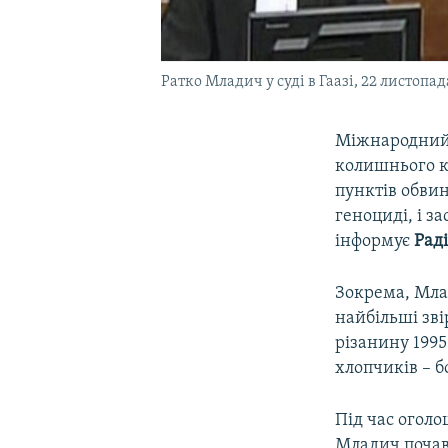
Ратко Младич у суді в Гаазі, 22 листопад
Міжнародний 
колишнього к
пунктів обви
геноциді, і з
інформує
Рад
Зокрема, Мла
найбільші зві
різанину 1995
хлопчиків – 
Під час оголо
Младич почав