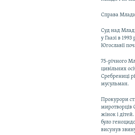
Справа Млади
Суд над Млад
у Гаазі в 199
Югославії поч
75-річного Мл
цивільних осіб
Сребрениці рі
мусульман.
Прокурори ст
миротворців О
жінок і дітей
було геноцидо
висунув звину