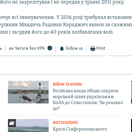
його не заарештував і не передав у травні 2011 року.
чує всі звинувачення. У 2016 році трибунал встановив
ерівник Младича Радован Караджич винен за схожим
и і засудив його до 40 років позбавлення волі.
ь
Читати без VPN
Follow us
Print
ВІЙНА ТА КРИМ
Російська влада обіцяє закрити
морський шлях українським
БпЛА до Севастополя. Чи реально
це?
ФОТОГАЛЕРЕЇ
Краса Сімферопольського