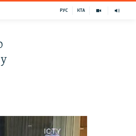
РУС
КТА
о
 у