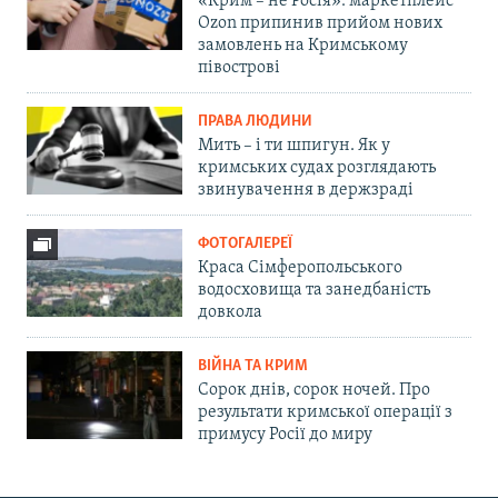
«Крим – не Росія»: маркетплейс
Ozon припинив прийом нових
замовлень на Кримському
півострові
ПРАВА ЛЮДИНИ
Мить – і ти шпигун. Як у
кримських судах розглядають
звинувачення в держзраді
ФОТОГАЛЕРЕЇ
Краса Сімферопольського
водосховища та занедбаність
довкола
ВІЙНА ТА КРИМ
Сорок днів, сорок ночей. Про
результати кримської операції з
примусу Росії до миру