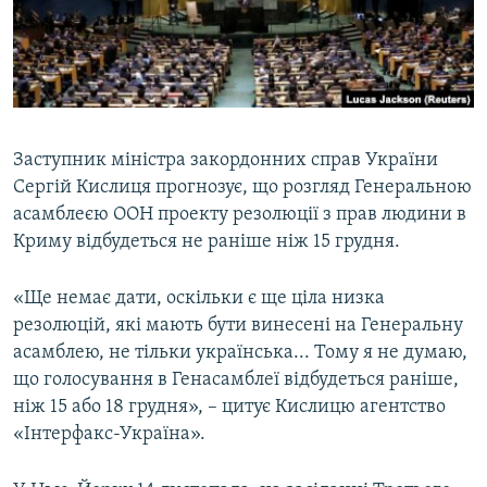
ВІДЕОУРОКИ «ELIFBE»
Русский
СВІДЧЕННЯ ОКУПАЦІЇ
Qırımtatar
УКРАЇНСЬКА ПРОБЛЕМА КРИМУ
ДОЛУЧАЙСЯ!
ІНФОГРАФІКА
Заступник міністра закордонних справ України
Сергій Кислиця прогнозує, що розгляд Генеральною
асамблеєю ООН проекту резолюції з прав людини в
Усі сайти RFE/RL
Криму відбудеться не раніше ніж 15 грудня.
«Ще немає дати, оскільки є ще ціла низка
резолюцій, які мають бути винесені на Генеральну
асамблею, не тільки українська... Тому я не думаю,
що голосування в Генасамблеї відбудеться раніше,
ніж 15 або 18 грудня», – цитує Кислицю агентство
«Інтерфакс-Україна».