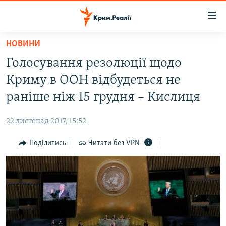
Доступність
посилання
Перейти
НОВИНИ
до
НОВИНИ
Голосування резолюції щодо
основного
ВОДА.КРИМ
матеріалу
Криму в ООН відбудеться не
ВІДЕО ТА ФОТО
Перейти
раніше ніж 15 грудня – Кислиця
до
ПОЛІТИКА
основної
22 листопад 2017, 15:52
БЛОГИ
навігації
Перейти
Поділитись
Читати без VPN
ПОГЛЯД
до
ІНТЕРВ'Ю
пошуку
ВСЕ ЗА ДЕНЬ
СПЕЦПРОЕКТИ
ЯК ОБІЙТИ БЛОКУВАННЯ
ДЕПОРТАЦІЯ