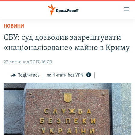
Доступність
посилання
Перейти
НОВИНИ
до
НОВИНИ
СБУ: суд дозволив заарештувати
основного
ВОДА.КРИМ
матеріалу
«націоналізоване» майно в Криму
ВІДЕО ТА ФОТО
Перейти
до
22 листопад 2017, 16:03
ПОЛІТИКА
основної
БЛОГИ
Поділитись
Читати без VPN
навігації
Перейти
ПОГЛЯД
до
ІНТЕРВ'Ю
пошуку
ВСЕ ЗА ДЕНЬ
СПЕЦПРОЕКТИ
ЯК ОБІЙТИ БЛОКУВАННЯ
ДЕПОРТАЦІЯ