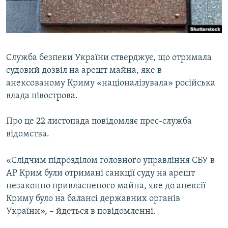
ВІДЕОУРОКИ «ELIFBE»
Русский
СВІДЧЕННЯ ОКУПАЦІЇ
Qırımtatar
УКРАЇНСЬКА ПРОБЛЕМА КРИМУ
Служба безпеки України стверджує, що отримала
ДОЛУЧАЙСЯ!
ІНФОГРАФІКА
судовий дозвіл на арешт майна, яке в
анексованому Криму «націоналізувала» російська
влада півострова.
Усі сайти RFE/RL
Про це 22 листопада повідомляє прес-служба
відомства.
«Слідчим підрозділом головного управління СБУ в
АР Крим були отримані санкції суду на арешт
незаконно привласненого майна, яке до анексії
Криму було на балансі державних органів
України», – йдеться в повідомленні.