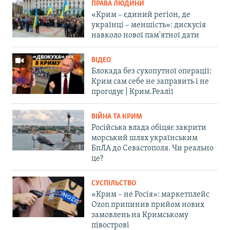
ПРАВА ЛЮДИНИ
«Крим – єдиний регіон, де
українці – меншість»: дискусія
навколо нової пам'ятної дати
ВІДЕО
Блокада без сухопутної операції:
Крим сам себе не заправить і не
прогодує | Крим.Реалії
ВІЙНА ТА КРИМ
Російська влада обіцяє закрити
морський шлях українським
БпЛА до Севастополя. Чи реально
це?
СУСПІЛЬСТВО
«Крим – не Росія»: маркетплейс
Ozon припинив прийом нових
замовлень на Кримському
півострові