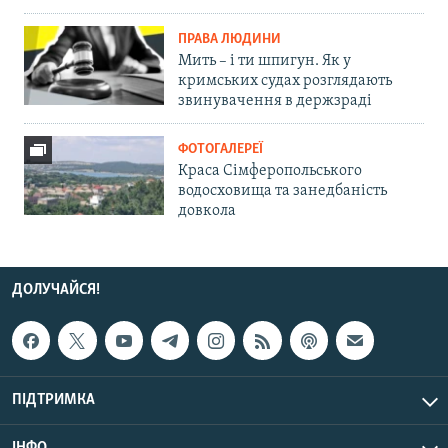
ПРАВА ЛЮДИНИ
Мить – і ти шпигун. Як у
кримських судах розглядають
звинувачення в держзраді
ФОТОГАЛЕРЕЇ
Краса Сімферопольського
водосховища та занедбаність
довкола
ДОЛУЧАЙСЯ!
ПІДТРИМКА
ІНФО