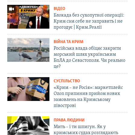
ВІДЕО
Блокада без сухопутної операції:
Крим сам себе не заправить і не
прогодує | Крим.Реалії
ВІЙНА ТА КРИМ
Російська влада обіцяє закрити
морський шлях українським
БпЛА до Севастополя. Чи реально
це?
СУСПІЛЬСТВО
«Крим – не Росія»: маркетплейс
Ozon припинив прийом нових
замовлень на Кримському
півострові
ПРАВА ЛЮДИНИ
Мить – і ти шпигун. Як у
кримських судах розглядають