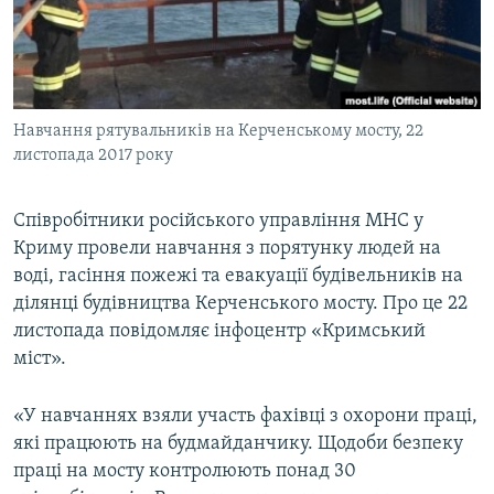
ВІДЕОУРОКИ «ELIFBE»
Русский
СВІДЧЕННЯ ОКУПАЦІЇ
Qırımtatar
УКРАЇНСЬКА ПРОБЛЕМА КРИМУ
Навчання рятувальників на Керченському мосту, 22
ДОЛУЧАЙСЯ!
ІНФОГРАФІКА
листопада 2017 року
Співробітники російського управління МНС у
Усі сайти RFE/RL
Криму провели навчання з порятунку людей на
воді, гасіння пожежі та евакуації будівельників на
ділянці будівництва Керченського мосту. Про це 22
листопада повідомляє інфоцентр «Кримський
міст».
«У навчаннях взяли участь фахівці з охорони праці,
які працюють на будмайданчику. Щодоби безпеку
праці на мосту контролюють понад 30