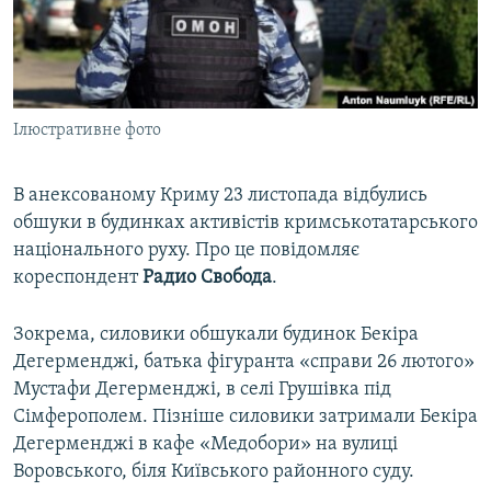
ВІДЕОУРОКИ «ELIFBE»
Русский
СВІДЧЕННЯ ОКУПАЦІЇ
Qırımtatar
УКРАЇНСЬКА ПРОБЛЕМА КРИМУ
Ілюстративне фото
ДОЛУЧАЙСЯ!
ІНФОГРАФІКА
В анексованому Криму 23 листопада відбулись
обшуки в будинках активістів кримськотатарського
Усі сайти RFE/RL
національного руху. Про це повідомляє
кореспондент
Радио Свобода
.
Зокрема, силовики обшукали будинок Бекіра
Дегерменджі, батька фігуранта «справи 26 лютого»
Мустафи Дегерменджі, в селі Грушівка під
Сімферополем. Пізніше силовики затримали Бекіра
Дегерменджі в кафе «Медобори» на вулиці
Воровського, біля Київського районного суду.