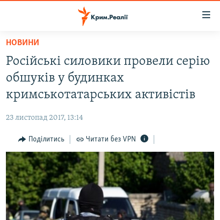
Доступність
посилання
Перейти
НОВИНИ
до
НОВИНИ
Російські силовики провели серію
основного
ВОДА.КРИМ
матеріалу
обшуків у будинках
ВІДЕО ТА ФОТО
Перейти
кримськотатарських активістів
до
ПОЛІТИКА
основної
23 листопад 2017, 13:14
БЛОГИ
навігації
Перейти
Поділитись
Читати без VPN
ПОГЛЯД
до
ІНТЕРВ'Ю
пошуку
ВСЕ ЗА ДЕНЬ
СПЕЦПРОЕКТИ
ЯК ОБІЙТИ БЛОКУВАННЯ
ДЕПОРТАЦІЯ