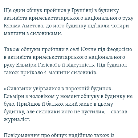
Ще один обшук пройшов у Грушівці в будинку
активіста кримськотатарського національного руху
Кязіма Аметова, до його будинку під'їхали чотири
машини з силовиками.
Також обшуки пройшли в селі Южне під Феодосією
в активіста кримськотатарського національного
руху Ельміри Газієвої в її відсутність. Під будинок
також приїхало 4 машини силовиків.
«Силовики увірвалися в порожній будинок.
Ельміри з чоловіком у момент обшуку в будинку не
було. Прийшов її батько, який живе в цьому
будинку, але силовики його не пустили», – сказав
журналіст.
Повідомлення про обшук надійшло також із