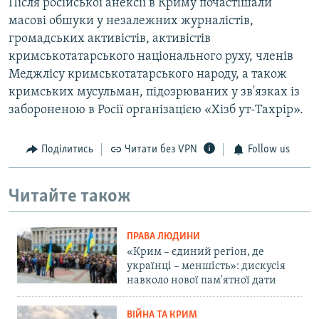
Після російської анексії в Криму почастішали
масові обшуки у незалежних журналістів,
громадських активістів, активістів
кримськотатарського національного руху, членів
Меджлісу кримськотатарського народу, а також
кримських мусульман, підозрюваних у зв'язках із
забороненою в Росії організацією «Хізб ут-Тахрір».
Поділитись
Читати без VPN
Follow us
Читайте також
ПРАВА ЛЮДИНИ
«Крим – єдиний регіон, де
українці – меншість»: дискусія
навколо нової пам'ятної дати
ВІЙНА ТА КРИМ