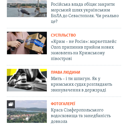
Російська влада обіцяє закрити
морський шлях українським
БпЛА до Севастополя. Чи реально
це?
СУСПІЛЬСТВО
«Крим – не Росія»: маркетплейс
Ozon припинив прийом нових
замовлень на Кримському
півострові
ПРАВА ЛЮДИНИ
Мить – і ти шпигун. Як у
кримських судах розглядають
звинувачення в держзраді
ФОТОГАЛЕРЕЇ
Краса Сімферопольського
водосховища та занедбаність
довкола