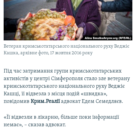
ВІДЕОУРОКИ «ELIFBE»
Русский
СВІДЧЕННЯ ОКУПАЦІЇ
Qırımtatar
УКРАЇНСЬКА ПРОБЛЕМА КРИМУ
ДОЛУЧАЙСЯ!
ІНФОГРАФІКА
Ветеран кримськотатарського національного руху Веджіє
Кашка, архівне фото, 17 жовтня 2016 року
Усі сайти RFE/RL
Під час затримання групи кримськотатарських
активістів у центрі Сімферополя стало зле ветерану
кримськотатарського національного руху Веджіє
Кашці, її відвезла з місця подій «швидка»,
повідомив
Крим.Реалії
адвокат Едем Семедляєв.
«Її відвезли в лікарню, більше поки інформації
немає», – сказав адвокат.