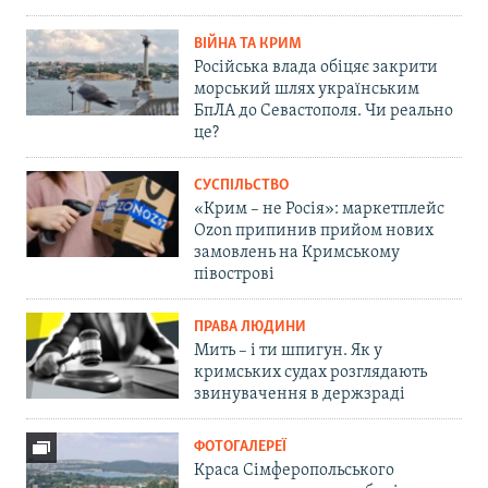
ВІЙНА ТА КРИМ
Російська влада обіцяє закрити
морський шлях українським
БпЛА до Севастополя. Чи реально
це?
СУСПІЛЬСТВО
«Крим – не Росія»: маркетплейс
Ozon припинив прийом нових
замовлень на Кримському
півострові
ПРАВА ЛЮДИНИ
Мить – і ти шпигун. Як у
кримських судах розглядають
звинувачення в держзраді
ФОТОГАЛЕРЕЇ
Краса Сімферопольського