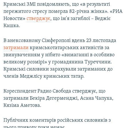
Кримські ЗМІ повідомляють, що «в результаті
пережитого стресу померла 82-річна жінка». «РИА
Новости»
стверджує
, що ім'я загиблої – Веджіє
Кашка.
В анексованому Сімферополі вдень 23 листопада
затримали
кримськотатарських активістів за
звинуваченням у нібито «вимаганні в особливо
великому розмірі» у громадянина Туреччини.
Кримські силовики зарахували затриманих до
членів Меджлісу кримських татар.
Кореспондент Радио Свобода стверджує, що
затримали Бекіра Дегерменджі, Асана Чапуха,
Кязіма Аметова.
Публічних коментарів російських силовиків з
цього приводу поки немає.