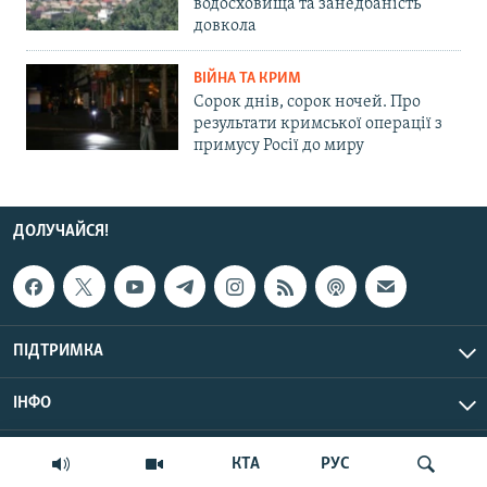
водосховища та занедбаність
довкола
ВІЙНА ТА КРИМ
Сорок днів, сорок ночей. Про
результати кримської операції з
примусу Росії до миру
ДОЛУЧАЙСЯ!
ПІДТРИМКА
ІНФО
© Крим.Реалії, 2026 | Усі права застережено.
КТА
РУС