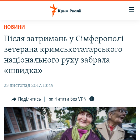
Доступність
посилання
Перейти
НОВИНИ
до
НОВИНИ
Після затримань у Сімферополі
основного
ВОДА.КРИМ
матеріалу
ветерана кримськотатарського
ВІДЕО ТА ФОТО
Перейти
національного руху забрала
до
ПОЛІТИКА
«швидка»
основної
БЛОГИ
навігації
23 листопад 2017, 13:49
Перейти
ПОГЛЯД
до
Поділитись
Читати без VPN
ІНТЕРВ'Ю
пошуку
ВСЕ ЗА ДЕНЬ
СПЕЦПРОЕКТИ
ЯК ОБІЙТИ БЛОКУВАННЯ
ДЕПОРТАЦІЯ