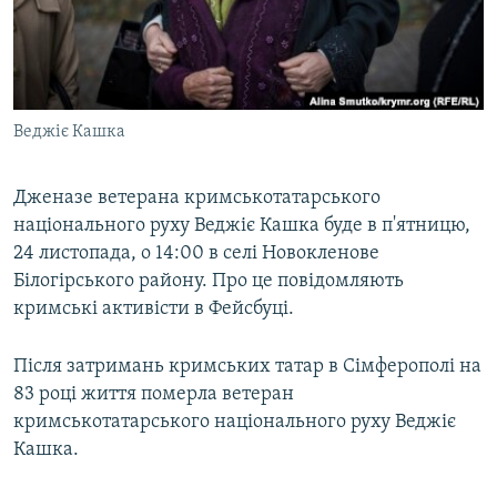
ВІДЕОУРОКИ «ELIFBE»
Русский
СВІДЧЕННЯ ОКУПАЦІЇ
Qırımtatar
УКРАЇНСЬКА ПРОБЛЕМА КРИМУ
Веджіє Кашка
ДОЛУЧАЙСЯ!
ІНФОГРАФІКА
Дженазе ветерана кримськотатарського
національного руху Веджіє Кашка буде в п'ятницю,
Усі сайти RFE/RL
24 листопада, о 14:00 в селі Новокленове
Білогірського району. Про це повідомляють
кримські активісти в Фейсбуці.
Після затримань кримських татар в Сімферополі на
83 році життя померла ветеран
кримськотатарського національного руху Веджіє
Кашка.