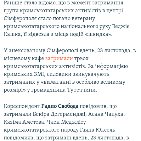
Раніше стало відомо, що в момент затримання
групи кримськотатарських активістів в центрі
Сімферополя стало погано ветерану
кримськотатарського національного руху Веджіє
Кашка, її відвезла з місця подій «швидка».
У анексованому Сімферополі вдень, 23 листопада, в
місцевому кафе
затримали
трьох
кримськотатарських активістів. За інформацією
кримських ЗМІ, силовики звинувачують
затриманих у «вимаганні в особливо великому
розмірі» у громадянина Туреччини.
Кореспондент
Радио Свобода
повідомив, що
затримали Бекіра Дегерменджі, Асана Чапуха,
Кязіма Аметова. Член Меджлісу
кримськотатарського народу Гаяна Юксель
повідомила, що затримані вдень, 23 листопада, в