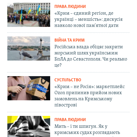
ПРАВА ЛЮДИНИ
«Крим – єдиний регіон, де
українці – меншість»: дискусія
навколо нової пам'ятної дати
ВІЙНА ТА КРИМ
Російська влада обіцяє закрити
морський шлях українським
БпЛА до Севастополя. Чи реально
це?
СУСПІЛЬСТВО
«Крим – не Росія»: маркетплейс
Ozon припинив прийом нових
замовлень на Кримському
півострові
ПРАВА ЛЮДИНИ
Мить – і ти шпигун. Як у
кримських судах розглядають