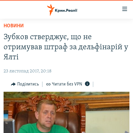
Доступність
посилання
Перейти
НОВИНИ
до
НОВИНИ
Зубков стверджує, що не
основного
ВОДА.КРИМ
матеріалу
отримував штраф за дельфінарій у
ВІДЕО ТА ФОТО
Перейти
Ялті
до
ПОЛІТИКА
основної
23 листопад 2017, 20:18
БЛОГИ
навігації
Перейти
Поділитись
Читати без VPN
ПОГЛЯД
до
ІНТЕРВ'Ю
пошуку
ВСЕ ЗА ДЕНЬ
СПЕЦПРОЕКТИ
ЯК ОБІЙТИ БЛОКУВАННЯ
ДЕПОРТАЦІЯ