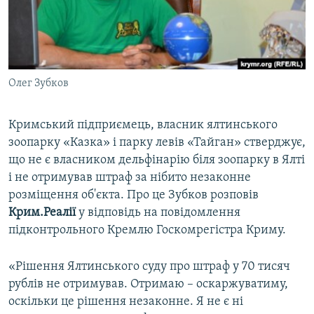
ВІДЕОУРОКИ «ELIFBE»
Русский
СВІДЧЕННЯ ОКУПАЦІЇ
Qırımtatar
УКРАЇНСЬКА ПРОБЛЕМА КРИМУ
Олег Зубков
ДОЛУЧАЙСЯ!
ІНФОГРАФІКА
Кримський підприємець, власник ялтинського
зоопарку «Казка» і парку левів «Тайган» стверджує,
Усі сайти RFE/RL
що не є власником дельфінарію біля зоопарку в Ялті
і не отримував штраф за нібито незаконне
розміщення об'єкта. Про це Зубков розповів
Крим.Реалії
у відповідь на повідомлення
підконтрольного Кремлю Госкомрегістра Криму.
«Рішення Ялтинського суду про штраф у 70 тисяч
рублів не отримував. Отримаю – оскаржуватиму,
оскільки це рішення незаконне. Я не є ні