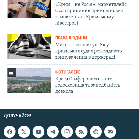
«Крим – не Росія»: маркетплейс
Ozon припинив прийом нових
замовлень на Кримському
півострові
ПРАВА ЛЮДИНИ
Мить – і ти шпигун. Як у
кримських судах розглядають
звинувачення в держзраді
ФОТОГАЛЕРЕЇ
Краса Сімферопольського
водосховища та занедбаність
довкола
ДОЛУЧАЙСЯ!