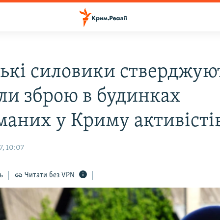
ські силовики стверджую
ли зброю в будинках
маних у Криму активісті
, 10:07
ь
Читати без VPN