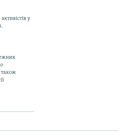
активістів у
и.
лежних
го
а також
ії