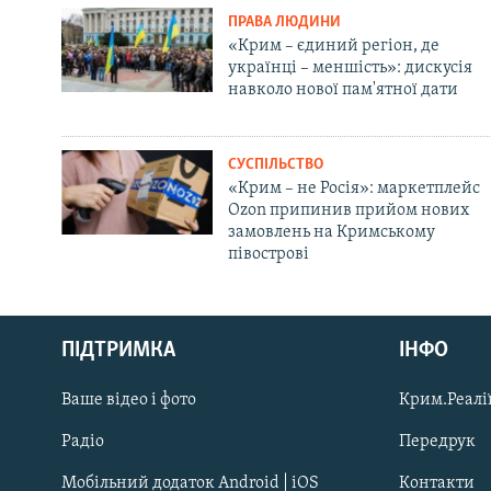
ПРАВА ЛЮДИНИ
«Крим – єдиний регіон, де
українці – меншість»: дискусія
навколо нової пам'ятної дати
СУСПІЛЬСТВО
«Крим – не Росія»: маркетплейс
Ozon припинив прийом нових
замовлень на Кримському
півострові
Русский
ПІДТРИМКА
ІНФО
Qırımtatar
Ваше відео і фото
Крим.Реалії
ДОЛУЧАЙСЯ!
Радіо
Передрук
Мобільний додаток Android | iOS
Контакти