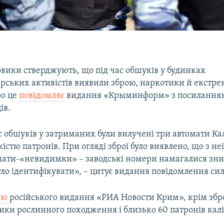
овики стверджують, що під час обшуків у будинках
рських активістів виявили зброю, наркотики й екстре
ро це
повідомляє
видання «Крыминформ» з посилання
ів.
с обшуків у затриманих були вилучені три автомати К
істю патронів. При огляді зброї було виявлено, що з неї
мати-«невидимки» – заводські номери намагалися зни
ло ідентифікувати», – цитує видання повідомлення сил
єю
російського видання «РИА Новости Крим», крім збр
ки рослинного походження і близько 60 патронів каліб