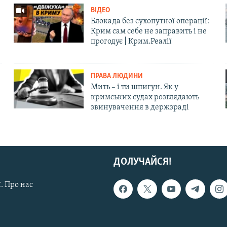
ВІДЕО
Блокада без сухопутної операції:
Крим сам себе не заправить і не
прогодує | Крим.Реалії
ПРАВА ЛЮДИНИ
Мить – і ти шпигун. Як у
кримських судах розглядають
звинувачення в держзраді
ДОЛУЧАЙСЯ!
. Про нас