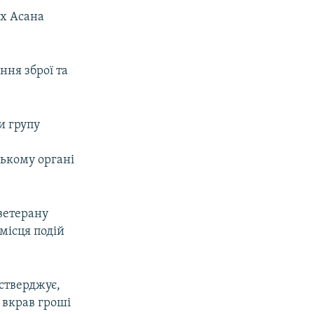
их Асана
ння зброї та
и групу
цькому органі
 ветерану
 місця подій
стверджує,
 вкрав гроші