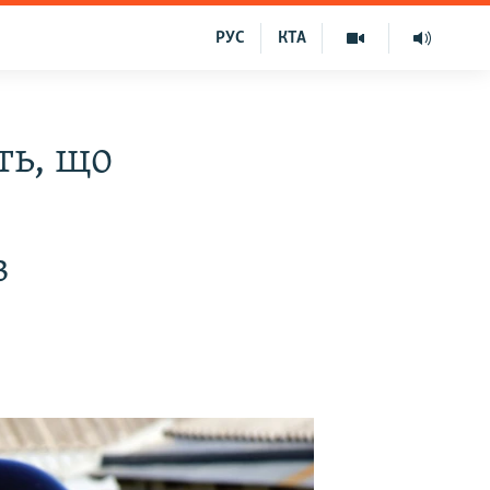
РУС
КТА
ть, що
в