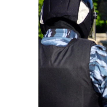
ВІДЕОУРОКИ «ELIFBE»
СВІДЧЕННЯ ОКУПАЦІЇ
УКРАЇНСЬКА ПРОБЛЕМА КРИМУ
ІНФОГРАФІКА