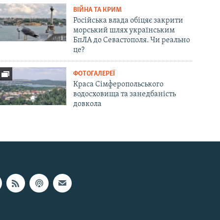
ВІЙНА ТА КРИМ
Російська влада обіцяє закрити
морський шлях українським
БпЛА до Севастополя. Чи реально
це?
ФОТОГАЛЕРЕЇ
Краса Сімферопольського
водосховища та занедбаність
довкола