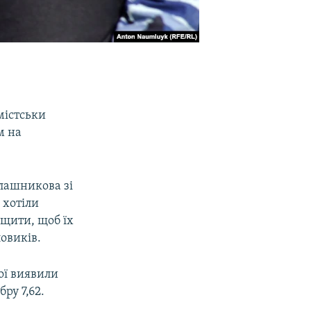
містськи
м на
алашникова зі
 хотіли
щити, щоб їх
овиків.
ої виявили
ру 7,62.