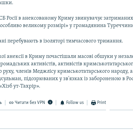
Кашки.
СБ Росії в анексованому Криму звинувачує затриманих 
 особливо великому розмірі» у громадянина Туреччин
ні перебувають в ізоляторі тимчасового тримання.
кої анексії в Криму почастішали масові обшуки у неза
громадських активістів, активістів кримськотатарсько
 руху, членів Меджлісу кримськотатарського народу, 
ульман, підозрюваних у зв'язках із забороненою в Рос
«Хізб ут-Тахрір».
ь
Читати без VPN
Follow us
Print