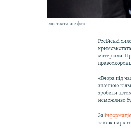
Ілюстративне фото
Російські сил
кримськотата
матеріали. П
правоохоронц
«Вчора під ча
значною кільк
зробити авто
неможливо бу
За
інформаці
також наркоти