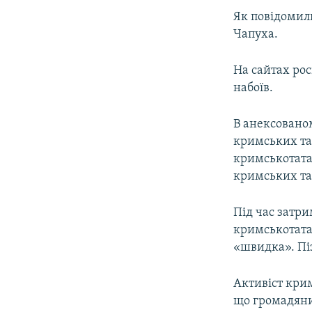
Як повідомил
Чапуха.
На сайтах рос
набоїв.
В анексовано
кримських та
кримськотата
кримських та
Під час затри
кримськотатар
«швидка». Пі
Активіст кри
що громадяни