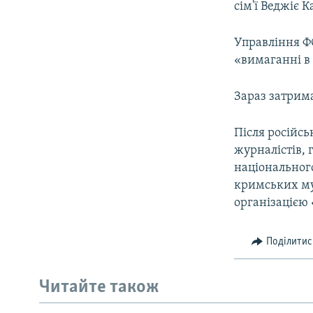
сім'ї Веджіє 
Управління Ф
«вимаганні в
Зараз затрима
Після російсь
журналістів, 
національного
кримських мус
організацією 
Поділитис
Читайте також