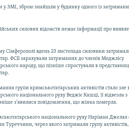
и у ЗМІ, зброю знайшли у будинку одного із затриман
ійських силових відомств немає інформації про виявле
му Сімферополі вдень 23 листопада силовики затримал
тар. ФСБ зарахували затриманих до членів Меджлісу
рського народу, що пізніше спростували в представни
тар.
мання групи кримськотатарських активістів стало зле
ського національного руху Веджіє Кашці, її відвезла з
зніше з'явилися повідомлення, що жінка померла.
мськотатарського національного руху Наріман Джелял 
н Туреччини, через якого затримали групу активістів,