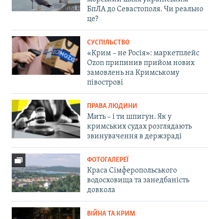
БпЛА до Севастополя. Чи реально
це?
СУСПІЛЬСТВО
«Крим – не Росія»: маркетплейс
Ozon припинив прийом нових
замовлень на Кримському
півострові
ПРАВА ЛЮДИНИ
Мить – і ти шпигун. Як у
кримських судах розглядають
звинувачення в держзраді
ФОТОГАЛЕРЕЇ
Краса Сімферопольського
водосховища та занедбаність
довкола
ВІЙНА ТА КРИМ