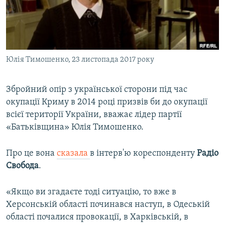
ВІДЕОУРОКИ «ELIFBE»
Русский
СВІДЧЕННЯ ОКУПАЦІЇ
Qırımtatar
УКРАЇНСЬКА ПРОБЛЕМА КРИМУ
Юлія Тимошенко, 23 листопада 2017 року
ДОЛУЧАЙСЯ!
ІНФОГРАФІКА
Збройний опір з української сторони під час
окупації Криму в 2014 році призвів би до окупації
Усі сайти RFE/RL
всієї території України, вважає лідер партії
«Батьківщина» Юлія Тимошенко.
Про це вона
сказала
в інтерв'ю кореспонденту
Радіо
Свобода
.
«Якщо ви згадаєте тоді ситуацію, то вже в
Херсонській області починався наступ, в Одеській
області почалися провокації, в Харківській, в