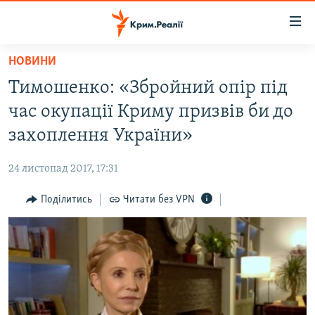
Доступність
посилання
Перейти
НОВИНИ
до
НОВИНИ
Тимошенко: «Збройний опір під
основного
ВОДА.КРИМ
матеріалу
час окупації Криму призвів би до
ВІДЕО ТА ФОТО
Перейти
захоплення України»
до
ПОЛІТИКА
основної
24 листопад 2017, 17:31
БЛОГИ
навігації
Перейти
Поділитись
Читати без VPN
ПОГЛЯД
до
ІНТЕРВ'Ю
пошуку
ВСЕ ЗА ДЕНЬ
СПЕЦПРОЕКТИ
ЯК ОБІЙТИ БЛОКУВАННЯ
ДЕПОРТАЦІЯ