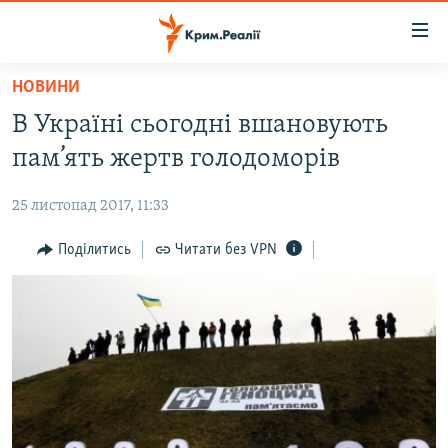
Доступність
посилання
Перейти
НОВИНИ
до
НОВИНИ
В Україні сьогодні вшановують
основного
ВОДА.КРИМ
матеріалу
пам’ять жертв голодоморів
ВІДЕО ТА ФОТО
Перейти
до
25 листопад 2017, 11:33
ПОЛІТИКА
основної
БЛОГИ
Поділитись
Читати без VPN
навігації
Перейти
ПОГЛЯД
до
ІНТЕРВ'Ю
пошуку
ВСЕ ЗА ДЕНЬ
СПЕЦПРОЕКТИ
ЯК ОБІЙТИ БЛОКУВАННЯ
ДЕПОРТАЦІЯ