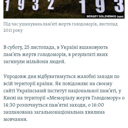
ВІДЕОУРОКИ «ELIFBE»
Русский
СВІДЧЕННЯ ОКУПАЦІЇ
Qırımtatar
Під час ушанувань пам’яті жертв голодоморів, листопад
УКРАЇНСЬКА ПРОБЛЕМА КРИМУ
2011 року
ДОЛУЧАЙСЯ!
ІНФОГРАФІКА
В суботу, 25 листопада, в Україні вшановують
пам’ять жертв голодоморів, в результаті яких
загинули мільйони людей.
Усі сайти RFE/RL
Упродовж дня відбуватимуться жалобні заходи по
всій території країни. Як повідомляє на своєму
сайті Український інститут національної пам’яті, у
Києві на території «Меморіалу жертв Голодомору» о
14:30 розпочнуться пам’ятні заходи, о 16:00
запланована загальнонаціональна хвилина
мовчання.