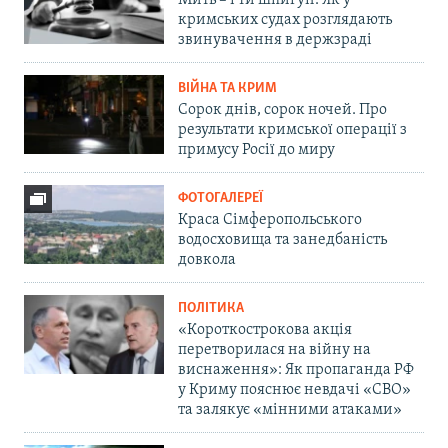
Мить – і ти шпигун. Як у
кримських судах розглядають
звинувачення в держзраді
ВІЙНА ТА КРИМ
Сорок днів, сорок ночей. Про
результати кримської операції з
примусу Росії до миру
ФОТОГАЛЕРЕЇ
Краса Сімферопольського
водосховища та занедбаність
довкола
ПОЛІТИКА
«Короткострокова акція
перетворилася на війну на
виснаження»: Як пропаганда РФ
у Криму пояснює невдачі «СВО»
та залякує «мінними атаками»