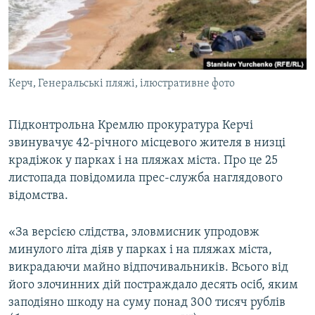
ВІДЕОУРОКИ «ELIFBE»
Русский
СВІДЧЕННЯ ОКУПАЦІЇ
Qırımtatar
УКРАЇНСЬКА ПРОБЛЕМА КРИМУ
Керч, Генеральські пляжі, ілюстративне фото
ДОЛУЧАЙСЯ!
ІНФОГРАФІКА
Підконтрольна Кремлю прокуратура Керчі
звинувачує 42-річного місцевого жителя в низці
Усі сайти RFE/RL
крадіжок у парках і на пляжах міста. Про це 25
листопада повідомила прес-служба наглядового
відомства.
«За версією слідства, зловмисник упродовж
минулого літа діяв у парках і на пляжах міста,
викрадаючи майно відпочивальників. Всього від
його злочинних дій постраждало десять осіб, яким
заподіяно шкоду на суму понад 300 тисяч рублів