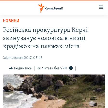
Доступність
посилання
Перейти
НОВИНИ
до
НОВИНИ
Російська прокуратура Керчі
основного
ВОДА.КРИМ
матеріалу
звинувачує чоловіка в низці
ВІДЕО ТА ФОТО
Перейти
крадіжок на пляжах міста
до
ПОЛІТИКА
основної
26 листопад 2017, 08:48
БЛОГИ
навігації
Перейти
Поділитись
Читати без VPN
ПОГЛЯД
до
ІНТЕРВ'Ю
пошуку
ВСЕ ЗА ДЕНЬ
СПЕЦПРОЕКТИ
ЯК ОБІЙТИ БЛОКУВАННЯ
ДЕПОРТАЦІЯ