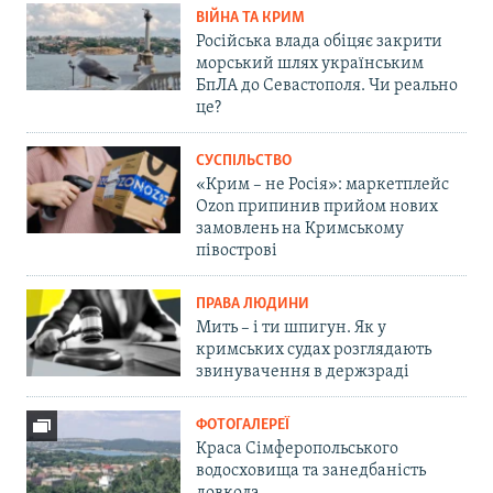
ВІЙНА ТА КРИМ
Російська влада обіцяє закрити
морський шлях українським
БпЛА до Севастополя. Чи реально
це?
СУСПІЛЬСТВО
«Крим – не Росія»: маркетплейс
Ozon припинив прийом нових
замовлень на Кримському
півострові
ПРАВА ЛЮДИНИ
Мить – і ти шпигун. Як у
кримських судах розглядають
звинувачення в держзраді
ФОТОГАЛЕРЕЇ
Краса Сімферопольського
водосховища та занедбаність