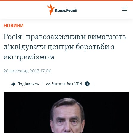
Доступність
посилання
Перейти
НОВИНИ
до
НОВИНИ
Росія: правозахисники вимагають
основного
ВОДА.КРИМ
матеріалу
ліквідувати центри боротьби з
ВІДЕО ТА ФОТО
Перейти
екстремізмом
до
ПОЛІТИКА
основної
26 листопад 2017, 17:00
БЛОГИ
навігації
Перейти
Поділитись
Читати без VPN
ПОГЛЯД
до
ІНТЕРВ'Ю
пошуку
ВСЕ ЗА ДЕНЬ
СПЕЦПРОЕКТИ
ЯК ОБІЙТИ БЛОКУВАННЯ
ДЕПОРТАЦІЯ