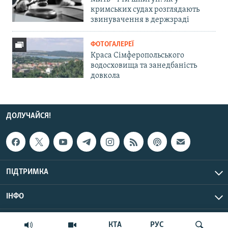
кримських судах розглядають
звинувачення в держзраді
ФОТОГАЛЕРЕЇ
Краса Сімферопольського
водосховища та занедбаність
довкола
ДОЛУЧАЙСЯ!
ПІДТРИМКА
ІНФО
© Крим.Реалії, 2026 | Усі права застережено.
КТА
РУС