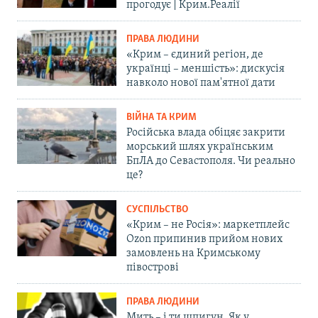
прогодує | Крим.Реалії
ПРАВА ЛЮДИНИ
«Крим – єдиний регіон, де
українці – меншість»: дискусія
навколо нової пам'ятної дати
ВІЙНА ТА КРИМ
Російська влада обіцяє закрити
морський шлях українським
БпЛА до Севастополя. Чи реально
це?
СУСПІЛЬСТВО
«Крим – не Росія»: маркетплейс
Ozon припинив прийом нових
замовлень на Кримському
півострові
ПРАВА ЛЮДИНИ
Мить – і ти шпигун. Як у