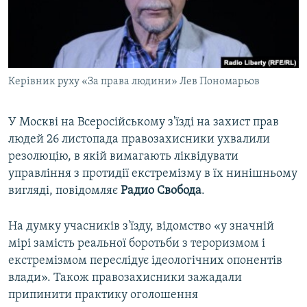
ВІДЕОУРОКИ «ELIFBE»
Русский
СВІДЧЕННЯ ОКУПАЦІЇ
Qırımtatar
УКРАЇНСЬКА ПРОБЛЕМА КРИМУ
Керівник руху «За права людини» Лев Пономарьов
ДОЛУЧАЙСЯ!
ІНФОГРАФІКА
У Москві на Всеросійському з'їзді на захист прав
людей 26 листопада правозахисники ухвалили
Усі сайти RFE/RL
резолюцію, в якій вимагають ліквідувати
управління з протидії екстремізму в їх нинішньому
вигляді, повідомляє
Радио Свобода
.
На думку учасників з'їзду, відомство «у значній
мірі замість реальної боротьби з тероризмом і
екстремізмом переслідує ідеологічних опонентів
влади». Також правозахисники зажадали
припинити практику оголошення