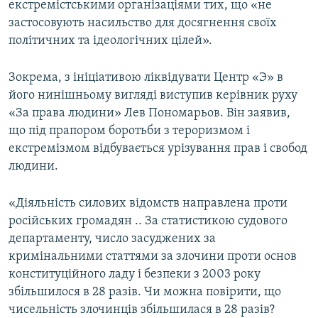
екстремістськими організаціями тих, що «не
застосовують насильство для досягнення своїх
політичних та ідеологічних цілей».
Зокрема, з ініціативою ліквідувати Центр «Э» в
його нинішньому вигляді виступив керівник руху
«За права людини» Лев Пономарьов. Він заявив,
що під прапором боротьби з тероризмом і
екстремізмом відбувається урізування прав і свобод
людини.
«Діяльність силових відомств направлена проти
російських громадян .. За статистикою судового
департаменту, число засуджених за
кримінальними статтями за злочини проти основ
конституційного ладу і безпеки з 2003 року
збільшилося в 28 разів. Чи можна повірити, що
чисельність злочинців збільшилася в 28 разів?