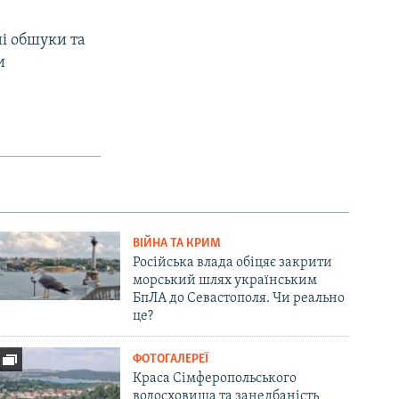
ні обшуки та
и
ВІЙНА ТА КРИМ
Російська влада обіцяє закрити
морський шлях українським
БпЛА до Севастополя. Чи реально
це?
ФОТОГАЛЕРЕЇ
Краса Сімферопольського
водосховища та занедбаність