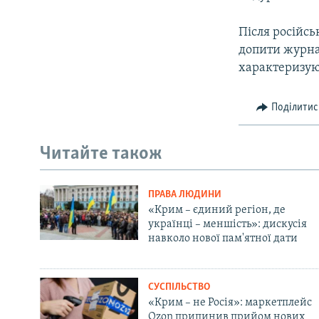
Після російсь
допити журнал
характеризую
Поділитис
Читайте також
ПРАВА ЛЮДИНИ
«Крим – єдиний регіон, де
українці – меншість»: дискусія
навколо нової пам'ятної дати
СУСПІЛЬСТВО
«Крим – не Росія»: маркетплейс
Ozon припинив прийом нових