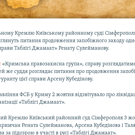
ьному Кремлю Київському районному суді Сімферополя
зглянуть питання продовження запобіжного заходу одн
прави Таблігі Джамаат» Ренату Сулейманову.
є
«Кримська правозахисна група», справу розглядатим
ей же суддя розглядає питання про продовження запоб
уранту цієї справи Арсену Кубедінову.
авління ФСБ у Криму 2 жовтня відзвітувало про ліквіда
анізації «Таблігі Джамаат».
ий Кремлю Київський районний суд Сімферополя 3 жо
кримчан Рената Сулейманова, Арсена Кубедінова і Тал
 за підозрою в участі в русі «Таблігі Джамаат».