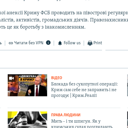
кої анексії Криму ФСБ проводить на півострові регуляр
істів, активістів, громадських діячів. Правозахисник
ть це як боротьбу з інакомисленням.
ь
Читати без VPN
Follow us
Print
ВІДЕО
Блокада без сухопутної операції:
Крим сам себе не заправить і не
прогодує | Крим.Реалії
ПРАВА ЛЮДИНИ
Мить – і ти шпигун. Як у
кримських судах розглядають