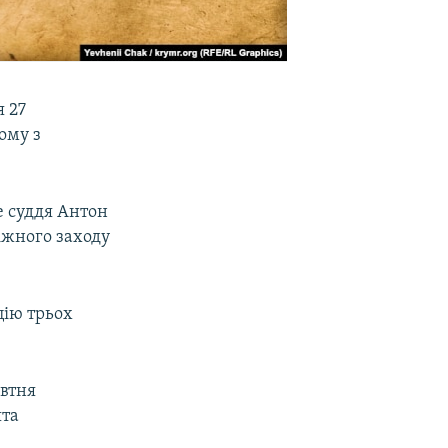
 27
ому з
е суддя Антон
іжного заходу
цію трьох
втня
ята