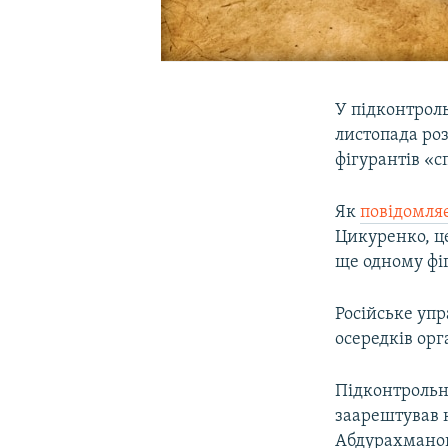
У підконтрол
листопада ро
фігурантів «с
Як
повідомля
Цикуренко, ц
ще одному фіг
Російське упр
осередків орг
Підконтрольн
заарештував 
Абдурахманова