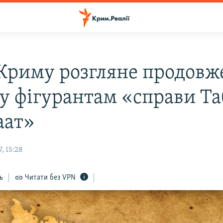
 Криму розгляне продовж
у фігурантам «справи Та
аат»
, 15:28
ь
Читати без VPN