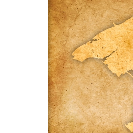
ВІДЕОУРОКИ «ELIFBE»
СВІДЧЕННЯ ОКУПАЦІЇ
УКРАЇНСЬКА ПРОБЛЕМА КРИМУ
ІНФОГРАФІКА