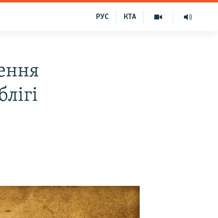
РУС
КТА
ення
блігі