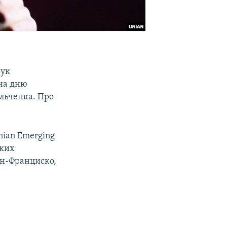
чук
ена дню
ольченка. Про
nian Emerging
ьких
Сан-Франциско,