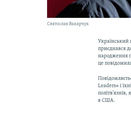
Святослав Вакарчук
Український 
приєднався д
народження по
це повідомила
Повідомляєть
Leaders» і їх
політв'язнів,
в США.