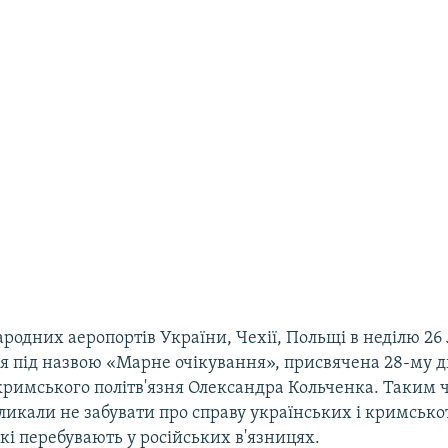
родних аеропортів України, Чехії, Польщі в неділю 26
ція під назвою «Марне очікування», присвячена 28-му 
римського політв'язня Олександра Кольченка. Таким
ликали не забувати про справу українських і кримськ
 які перебувають у російських в'язницях.