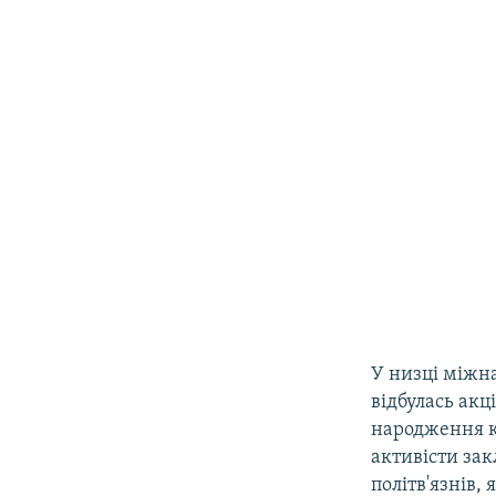
У низці міжна
відбулась ак
народження к
активісти зак
політв'язнів,