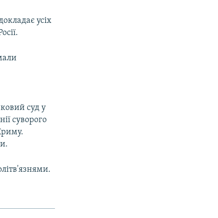
докладає усіх
осії.
мали
ковий суд у
нії суворого
Криму.
и.
олітв'язнями.