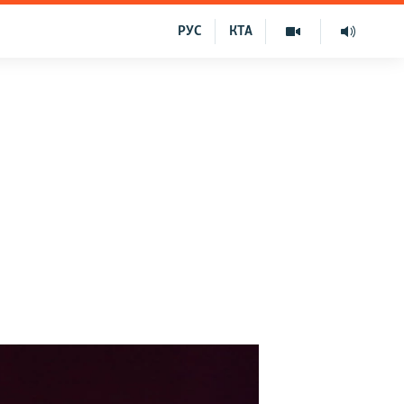
РУС
КТА