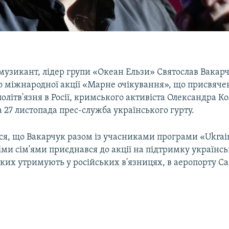
музикант, лідер групи «Океан Ельзи» Святослав Вакар
о міжнародної акції «Марне очікування», що присвяч
літв'язня в Росії, кримського активіста Олександра К
 27 листопада прес-служба українського гурту.
ся, що Вакарчук разом із учасниками програми «Ukrai
німи сім'ями приєднався до акції на підтримку українс
 яких утримують у російських в'язницях, в аеропорту 