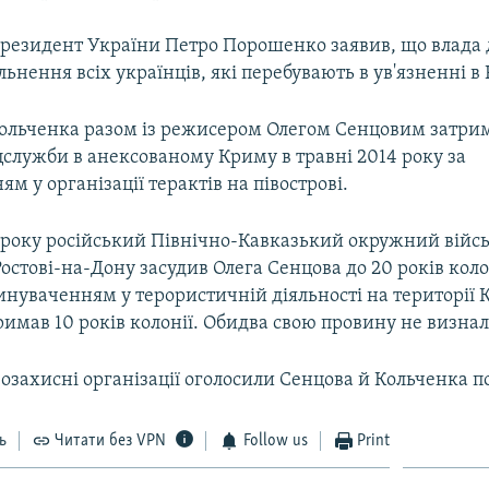
президент України Петро Порошенко заявив, що влада 
льнення всіх українців, які перебувають в ув'язненні в Р
ольченка разом із режисером Олегом Сенцовим затри
цслужби в анексованому Криму в травні 2014 року за
м у організації терактів на півострові.
5 року російський Північно-Кавказький окружний війсь
остові-на-Дону засудив Олега Сенцова до 20 років коло
инуваченням у терористичній діяльності на території 
имав 10 років колонії. Обидва свою провину не визнал
озахисні організації оголосили Сенцова й Кольченка п
ь
Читати без VPN
Follow us
Print