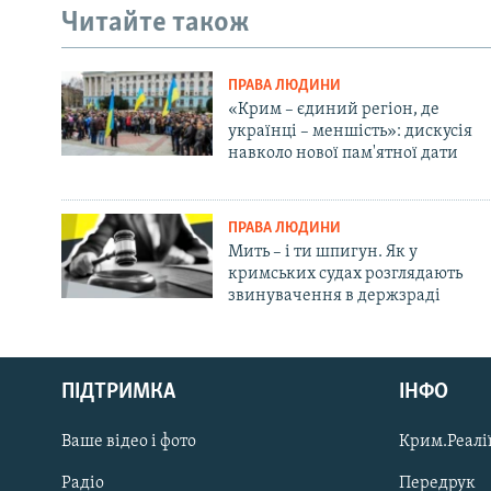
Читайте також
ПРАВА ЛЮДИНИ
«Крим – єдиний регіон, де
українці – меншість»: дискусія
навколо нової пам'ятної дати
ПРАВА ЛЮДИНИ
Мить – і ти шпигун. Як у
кримських судах розглядають
звинувачення в держзраді
Русский
ПІДТРИМКА
ІНФО
Qırımtatar
Ваше відео і фото
Крим.Реалії
ДОЛУЧАЙСЯ!
Радіо
Передрук