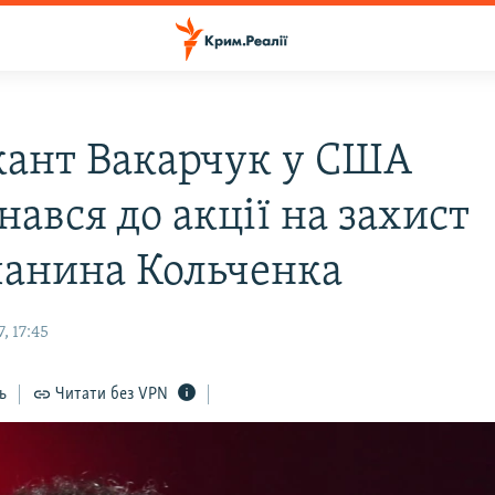
ант Вакарчук у США
ався до акції на захист
анина Кольченка
, 17:45
ь
Читати без VPN