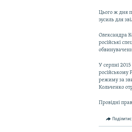
Цього ж дня 
зусиль для зві
Олександра К
російські спе
обвинувачення
У серпні 201
російському Р
режиму за зв
Кольченко отр
Провідні прав
Поділитис