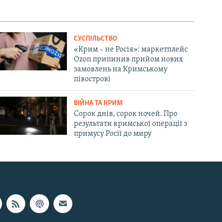
СУСПІЛЬСТВО
«Крим – не Росія»: маркетплейс
Ozon припинив прийом нових
замовлень на Кримському
півострові
ВІЙНА ТА КРИМ
Сорок днів, сорок ночей. Про
результати кримської операції з
примусу Росії до миру