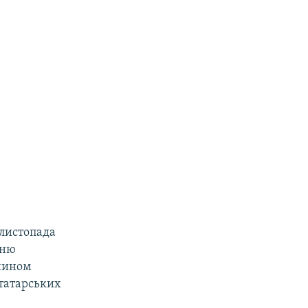
 листопада
дню
 чином
отатарських