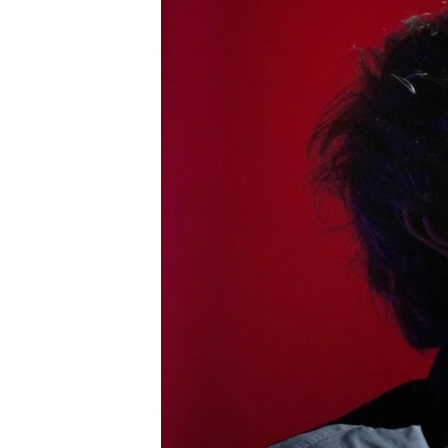
ВІДЕОУРОКИ «ELIFBE»
СВІДЧЕННЯ ОКУПАЦІЇ
УКРАЇНСЬКА ПРОБЛЕМА КРИМУ
ІНФОГРАФІКА