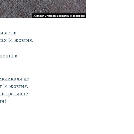
ивістів
ах 14 жовтня.
ненні в
викликали до
т 14 жовтня.
ністративне
вні