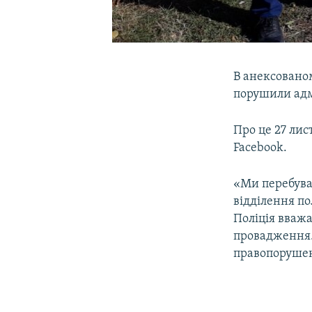
В анексовано
порушили адм
Про це 27 лис
Facebook.
«Ми перебуває
відділення по
Поліція вваж
провадження. 
правопорушенн