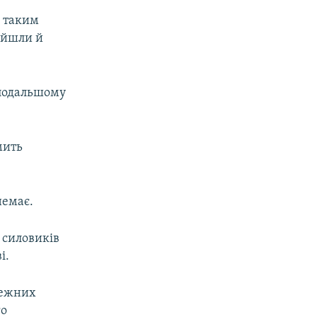
, таким
ийшли й
 подальшому
мить
немає.
 силовиків
і.
лежних
го