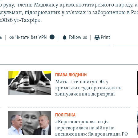
 руху, членів Меджлісу кримськотатарського народу, 
ульман, підозрюваних у зв'язках із забороненою в Рос
«Хізб ут-Тахрір».
ь
Читати без VPN
Follow us
Print
ПРАВА ЛЮДИНИ
Мить – і ти шпигун. Як у
кримських судах розглядають
звинувачення в держзраді
ПОЛІТИКА
«Короткострокова акція
перетворилася на війну на
виснаження»: Як пропаганда РФ