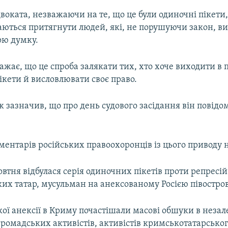
воката, незважаючи на те, що це були одиночні пікети
ються притягнути людей, які, не порушуючи закон, в
ою думку.
ажає, що це спроба залякати тих, хто хоче виходити в
ікети й висловлювати своє право.
 зазначив, що про день судового засідання він повідо
ментарів російських правоохоронців із цього приводу 
втня відбулася серія одиночних пікетів проти репресій
их татар, мусульман на анексованому Росією півостров
кої анексії в Криму почастішали масові обшуки в неза
громадських активістів, активістів кримськотатарсько