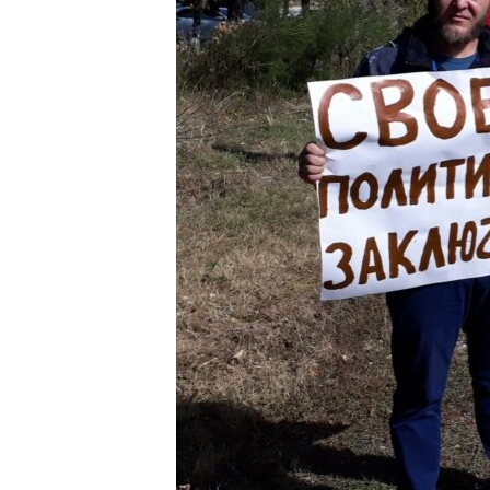
ВІДЕОУРОКИ «ELIFBE»
СВІДЧЕННЯ ОКУПАЦІЇ
УКРАЇНСЬКА ПРОБЛЕМА КРИМУ
ІНФОГРАФІКА