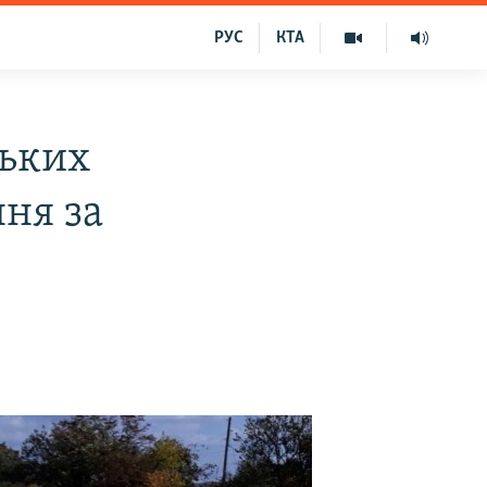
РУС
КТА
ських
ня за