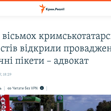
 вісьмох кримськотатар
істів відкрили проваджен
чні пікети – адвокат
, 18:29
ь
Читати без VPN