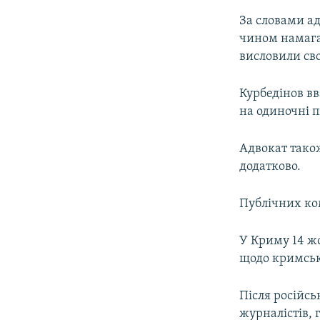
За словами ад
чином намага
висловили св
Курбедінов вв
на одиночні п
Адвокат також
додатково.
Публічних ко
У Криму 14 жо
щодо кримськ
Після російсь
журналістів, 