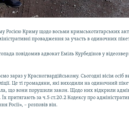
му Росією Криму щодо восьми кримськотатарських акт
іністративні провадження за участь в одиночних пікет
топада повідомив адвокат Еміль Курбедінов у відеозвер
мо зараз у Красногвардійському. Сьогодні вісім осіб 
ліції. Це ті громадяни, які виходили на одиночний піке
ала, що вони порушили закон. Щодо них відкрили адмі
Їх притягають за ч.5 ст.20.2 Кодексу про адміністрати
я Росії», – розповів він.