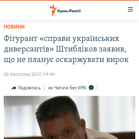
Доступність
посилання
Перейти
НОВИНИ
до
НОВИНИ
Фігурант «справи українських
основного
ВОДА.КРИМ
матеріалу
диверсантів» Штибліков заявив,
ВІДЕО ТА ФОТО
Перейти
що не планує оскаржувати вирок
до
ПОЛІТИКА
основної
28 листопад 2017, 09:49
БЛОГИ
навігації
Перейти
Поділитись
Читати без VPN
ПОГЛЯД
до
ІНТЕРВ'Ю
пошуку
ВСЕ ЗА ДЕНЬ
СПЕЦПРОЕКТИ
ЯК ОБІЙТИ БЛОКУВАННЯ
ДЕПОРТАЦІЯ