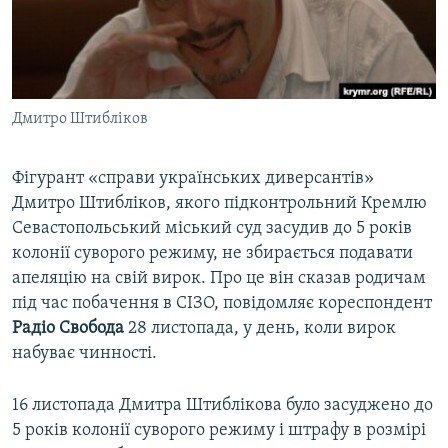
ВІДЕОУРОКИ «ELIFBE»
Русский
СВІДЧЕННЯ ОКУПАЦІЇ
Qırımtatar
УКРАЇНСЬКА ПРОБЛЕМА КРИМУ
Дмитро Штибліков
ДОЛУЧАЙСЯ!
ІНФОГРАФІКА
Фігурант «справи українських диверсантів»
Дмитро Штибліков, якого підконтрольний Кремлю
Усі сайти RFE/RL
Севастопольський міський суд засудив до 5 років
колонії суворого режиму, не збирається подавати
апеляцію на свій вирок. Про це він сказав родичам
під час побачення в СІЗО, повідомляє кореспондент
Радіо Свобода
28 листопада, у день, коли вирок
набуває чинності.
16 листопада Дмитра Штиблікова було засуджено до
5 років колонії суворого режиму і штрафу в розмірі