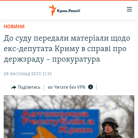
Доступність
посилання
Перейти
НОВИНИ
до
НОВИНИ
До суду передали матеріали щодо
основного
ВОДА.КРИМ
матеріалу
екс-депутата Криму в справі про
ВІДЕО ТА ФОТО
Перейти
держзраду – прокуратура
до
ПОЛІТИКА
основної
28 листопад 2017, 11:15
БЛОГИ
навігації
Перейти
Поділитись
Читати без VPN
ПОГЛЯД
до
ІНТЕРВ'Ю
пошуку
ВСЕ ЗА ДЕНЬ
СПЕЦПРОЕКТИ
ЯК ОБІЙТИ БЛОКУВАННЯ
ДЕПОРТАЦІЯ