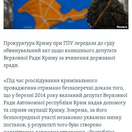
ВІДЕОУРОКИ «ELIFBE»
Русский
СВІДЧЕННЯ ОКУПАЦІЇ
Qırımtatar
УКРАЇНСЬКА ПРОБЛЕМА КРИМУ
ДОЛУЧАЙСЯ!
ІНФОГРАФІКА
Прокуратура Криму при ГПУ передала до суду
обвинувальний акт щодо колишнього депутата
Верховної Ради Криму за вчинення державної
Усі сайти RFE/RL
зради.
«Під час розслідування кримінального
провадження отримано беззаперечні докази того,
що у березні 2014 року вказаний депутат Верховної
Ради Автономної республіки Крим надав допомогу
та сприяв окупації Криму. Зокрема, за його
безпосередньої участі незаконно ухвалено низку
постанов, у результаті чого було створено