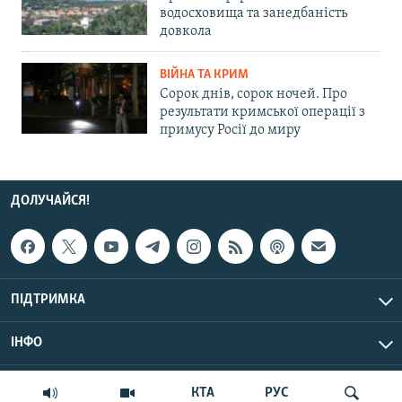
водосховища та занедбаність
довкола
ВІЙНА ТА КРИМ
Сорок днів, сорок ночей. Про
результати кримської операції з
примусу Росії до миру
ДОЛУЧАЙСЯ!
ПІДТРИМКА
ІНФО
© Крим.Реалії, 2026 | Усі права застережено.
КТА
РУС