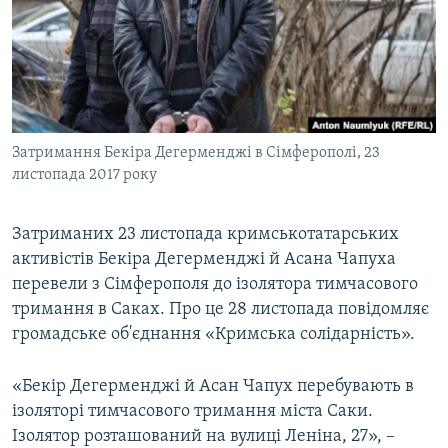
ВІДЕОУРОКИ «ELIFBE»
Русский
СВІДЧЕННЯ ОКУПАЦІЇ
Qırımtatar
УКРАЇНСЬКА ПРОБЛЕМА КРИМУ
ДОЛУЧАЙСЯ!
ІНФОГРАФІКА
Затримання Бекіра Дегерменджі в Сімферополі, 23
листопада 2017 року
Усі сайти RFE/RL
Затриманих 23 листопада кримськотатарських
активістів Бекіра Дегерменджі й Асана Чапуха
перевели з Сімферополя до ізолятора тимчасового
тримання в Саках. Про це 28 листопада повідомляє
громадське об'єднання «Кримська солідарність».
«Бекір Дегерменджі й Асан Чапух перебувають в
ізоляторі тимчасового тримання міста Саки.
Ізолятор розташований на вулиці Леніна, 27», –