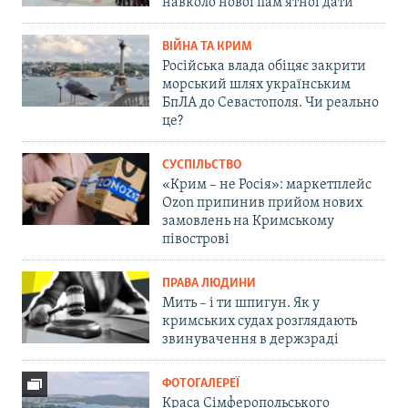
навколо нової пам'ятної дати
ВІЙНА ТА КРИМ
Російська влада обіцяє закрити
морський шлях українським
БпЛА до Севастополя. Чи реально
це?
СУСПІЛЬСТВО
«Крим – не Росія»: маркетплейс
Ozon припинив прийом нових
замовлень на Кримському
півострові
ПРАВА ЛЮДИНИ
Мить – і ти шпигун. Як у
кримських судах розглядають
звинувачення в держзраді
ФОТОГАЛЕРЕЇ
Краса Сімферопольського