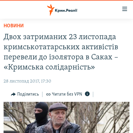
Доступність
посилання
Перейти
НОВИНИ
до
НОВИНИ
Двох затриманих 23 листопада
основного
ВОДА.КРИМ
матеріалу
кримськотатарських активістів
ВІДЕО ТА ФОТО
Перейти
перевели до ізолятора в Саках –
до
ПОЛІТИКА
«Кримська солідарність»
основної
БЛОГИ
навігації
28 листопад 2017, 17:30
Перейти
ПОГЛЯД
до
Поділитись
Читати без VPN
ІНТЕРВ'Ю
пошуку
ВСЕ ЗА ДЕНЬ
СПЕЦПРОЕКТИ
ЯК ОБІЙТИ БЛОКУВАННЯ
ДЕПОРТАЦІЯ