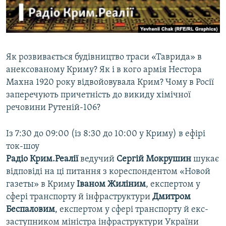
ВІДЕОУРОКИ «ELIFBE»
Русский
СВІДЧЕННЯ ОКУПАЦІЇ
Qırımtatar
УКРАЇНСЬКА ПРОБЛЕМА КРИМУ
Як розвивається будівництво траси «Таврида» в
ДОЛУЧАЙСЯ!
ІНФОГРАФІКА
анексованому Криму? Як і в кого армія Нестора
Махна 1920 року відвойовувала Крим? Чому в Росії
заперечують причетність до викиду хімічної
речовини Рутеній-106?
Усі сайти RFE/RL
Із 7:30 до 09:00 (із 8:30 до 10:00 у Криму) в ефірі
ток-шоу
Радіо Крим.Реалії
ведучий
Сергій Мокрушин
шукає
відповіді на ці питання з кореспондентом «Новой
газеты» в Криму
Іваном Жиліним
, експертом у
сфері транспорту й інфраструктури
Дмитром
Беспаловим
, експертом у сфері транспорту й екс-
заступником міністра інфраструктури України