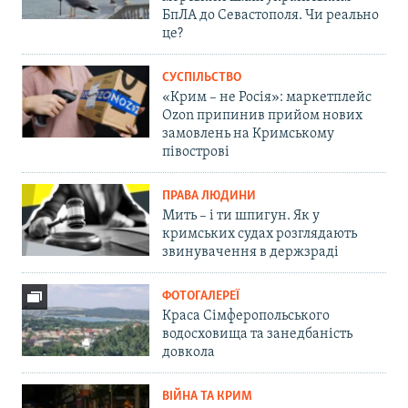
БпЛА до Севастополя. Чи реально
це?
СУСПІЛЬСТВО
«Крим – не Росія»: маркетплейс
Ozon припинив прийом нових
замовлень на Кримському
півострові
ПРАВА ЛЮДИНИ
Мить – і ти шпигун. Як у
кримських судах розглядають
звинувачення в держзраді
ФОТОГАЛЕРЕЇ
Краса Сімферопольського
водосховища та занедбаність
довкола
ВІЙНА ТА КРИМ