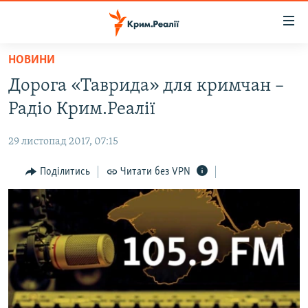
Доступність
посилання
Перейти
НОВИНИ
до
НОВИНИ
Дорога «Таврида» для кримчан –
основного
ВОДА.КРИМ
матеріалу
Радіо Крим.Реалії
ВІДЕО ТА ФОТО
Перейти
до
29 листопад 2017, 07:15
ПОЛІТИКА
основної
БЛОГИ
Поділитись
Читати без VPN
навігації
Перейти
ПОГЛЯД
до
ІНТЕРВ'Ю
пошуку
ВСЕ ЗА ДЕНЬ
СПЕЦПРОЕКТИ
ЯК ОБІЙТИ БЛОКУВАННЯ
ДЕПОРТАЦІЯ