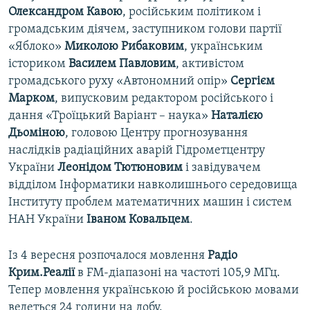
Олександром Кавою
, російським політиком і
громадським діячем, заступником голови партії
«Яблоко»
Миколою Рибаковим
, українським
істориком
Василем Павловим
, активістом
громадського руху «Автономний опір»
Сергієм
Марком
, випусковим редактором російського і
дання «Троїцький Варіант – наука»
Наталією
Дьоміною
, головою Центру прогнозування
наслідків радіаційних аварій Гідрометцентру
України
Леонідом Тютюновим
і завідувачем
відділом Інформатики навколишнього середовища
Інституту проблем математичних машин і систем
НАН України
Іваном Ковальцем
.
Із 4 вересня розпочалося мовлення
Радіо
Крим.Реалії
в FM-діапазоні на частоті 105,9 МГц.
Тепер мовлення українською й російською мовами
ведеться 24 години на добу.