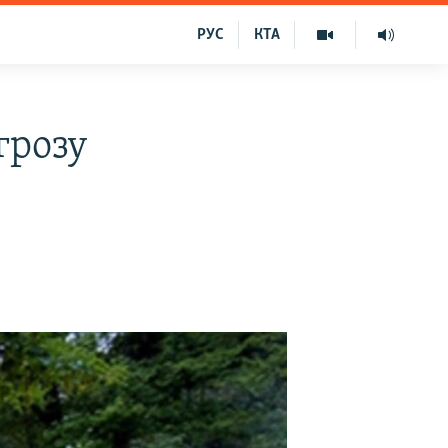
РУС
КТА
грозу