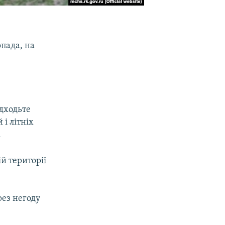
опада, на
.
ідходьте
 і літніх
.
й території
рез негоду