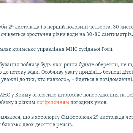
би 29 листопада і в першій половині четверга, 30 лист
очікується зростання рівня води на 30-80 сантиметрів
мляє кримське управління МНС сусідньої Росії.
бування поблизу будь-якої річки будьте обережні, не п
 до потоку води. Особливу увагу приділіть безпеці дітей
 уважні до тих, хто навколо», – йдеться в повідомленні
МНС у Криму оголосило штормове попередження на всі
в'язку з різким
погіршенням
погодних умов.
млялося, що в аеропорту Сімферополя 29 листопада че
близько двох десятків рейсів.