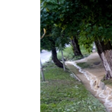
ВІДЕОУРОКИ «ELIFBE»
СВІДЧЕННЯ ОКУПАЦІЇ
УКРАЇНСЬКА ПРОБЛЕМА КРИМУ
ІНФОГРАФІКА