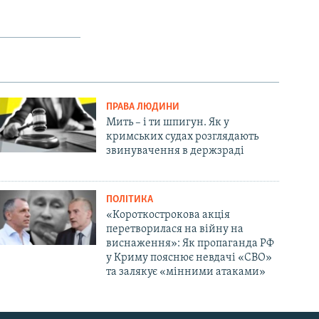
ПРАВА ЛЮДИНИ
Мить – і ти шпигун. Як у
кримських судах розглядають
звинувачення в держзраді
ПОЛІТИКА
«Короткострокова акція
перетворилася на війну на
виснаження»: Як пропаганда РФ
у Криму пояснює невдачі «СВО»
та залякує «мінними атаками»