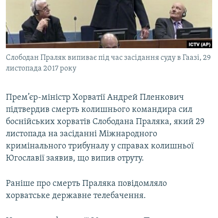
ВІДЕОУРОКИ «ELIFBE»
Русский
СВІДЧЕННЯ ОКУПАЦІЇ
Qırımtatar
УКРАЇНСЬКА ПРОБЛЕМА КРИМУ
Слободан Праляк випиває під час засідання суду в Гаазі, 29
ДОЛУЧАЙСЯ!
ІНФОГРАФІКА
листопада 2017 року
Прем’єр-міністр Хорватії Андрей Пленкович
Усі сайти RFE/RL
підтвердив смерть колишнього командира сил
боснійських хорватів Слободана Праляка, який 29
листопада на засіданні Міжнародного
кримінального трибуналу у справах колишньої
Югославії заявив, що випив отруту.
Раніше про смерть Праляка повідомляло
хорватське державне телебачення.