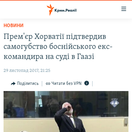
Доступність
посилання
Перейти
НОВИНИ
до
НОВИНИ
Прем'єр Хорватії підтвердив
основного
ВОДА.КРИМ
матеріалу
самогубство боснійського екс-
ВІДЕО ТА ФОТО
Перейти
командира на суді в Гаазі
до
ПОЛІТИКА
основної
29 листопад 2017, 21:25
БЛОГИ
навігації
Перейти
Поділитись
Читати без VPN
ПОГЛЯД
до
ІНТЕРВ'Ю
пошуку
ВСЕ ЗА ДЕНЬ
СПЕЦПРОЕКТИ
ЯК ОБІЙТИ БЛОКУВАННЯ
ДЕПОРТАЦІЯ