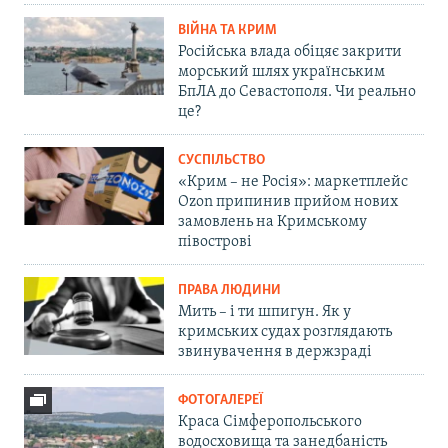
ВІЙНА ТА КРИМ
Російська влада обіцяє закрити
морський шлях українським
БпЛА до Севастополя. Чи реально
це?
СУСПІЛЬСТВО
«Крим – не Росія»: маркетплейс
Ozon припинив прийом нових
замовлень на Кримському
півострові
ПРАВА ЛЮДИНИ
Мить – і ти шпигун. Як у
кримських судах розглядають
звинувачення в держзраді
ФОТОГАЛЕРЕЇ
Краса Сімферопольського
водосховища та занедбаність