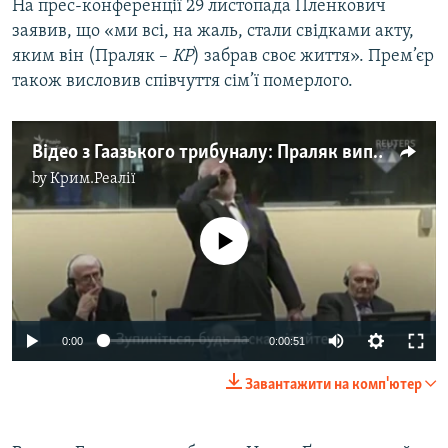
На прес-конференції 29 листопада Пленкович
заявив, що «ми всі, на жаль, стали свідками акту,
яким він (Праляк –
КР
) забрав своє життя». Прем’єр
також висловив співчуття сім’ї померлого.
Відео з Гаазького трибуналу: Праляк випиває, ймовірно, отруту. Невдовзі він помер (відео)
by
Крим.Реалії
No media source currently available
0:00
0:00:51
Завантажити на комп'ютер