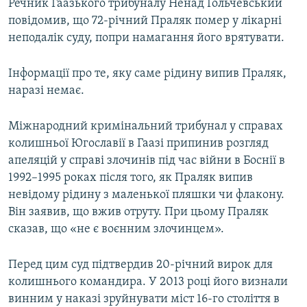
Речник Гаазького трибуналу Ненад Ґольчевський
повідомив, що 72-річний Праляк помер у лікарні
неподалік суду, попри намагання його врятувати.
Інформації про те, яку саме рідину випив Праляк,
наразі немає.
Міжнародний кримінальний трибунал у справах
колишньої Югославії в Гаазі припинив розгляд
апеляцій у справі злочинів під час війни в Боснії в
1992–1995 роках після того, як Праляк випив
невідому рідину з маленької пляшки чи флакону.
Він заявив, що вжив отруту. При цьому Праляк
сказав, що «не є воєнним злочинцем».
Перед цим суд підтвердив 20-річний вирок для
колишнього командира. У 2013 році його визнали
винним у наказі зруйнувати міст 16-го століття в