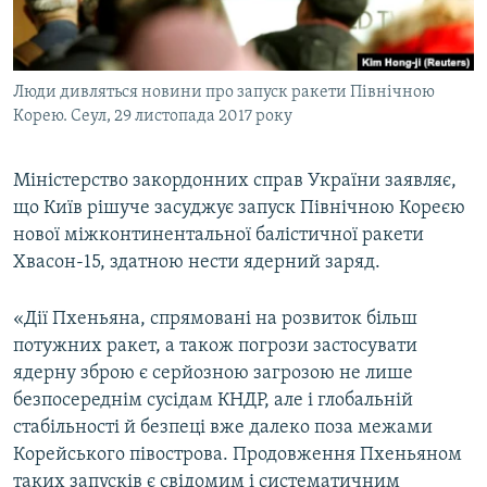
ВІДЕОУРОКИ «ELIFBE»
Русский
СВІДЧЕННЯ ОКУПАЦІЇ
Qırımtatar
Люди дивляться новини про запуск ракети Північною
УКРАЇНСЬКА ПРОБЛЕМА КРИМУ
Корею. Сеул, 29 листопада 2017 року
ДОЛУЧАЙСЯ!
ІНФОГРАФІКА
Міністерство закордонних справ України заявляє,
що Київ рішуче засуджує запуск Північною Кореєю
нової міжконтинентальної балістичної ракети
Усі сайти RFE/RL
Хвасон-15, здатною нести ядерний заряд.
«Дії Пхеньяна, спрямовані на розвиток більш
потужних ракет, а також погрози застосувати
ядерну зброю є серйозною загрозою не лише
безпосереднім сусідам КНДР, але і глобальній
стабільності й безпеці вже далеко поза межами
Корейського півострова. Продовження Пхеньяном
таких запусків є свідомим і систематичним