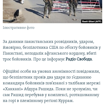
ВІДЕОУРОКИ «ELIFBE»
Русский
СВІДЧЕННЯ ОКУПАЦІЇ
Qırımtatar
УКРАЇНСЬКА ПРОБЛЕМА КРИМУ
Ілюстративне фото
ДОЛУЧАЙСЯ!
ІНФОГРАФІКА
За даними пакистанських розвідників, ударом,
ймовірно, безпілотника США по об’єкту бойовиків у
Усі сайти RFE/RL
Пакистані, неподалік афганського кордону, вбиті
троє бойовиків. Про це інформує
Радіо Свобода
.
Офіційні особи на умовах анонімності повідомили,
що безпілотник провів два удари по з’єднанню
командира бойовиків пов’язаної з талібами мережі
«Хаккані» Абдура Рашида. Поки не зрозуміло, чи
сам Рашид перебував у комплексі, розташованому
на горі в племінному регіоні Куррам.