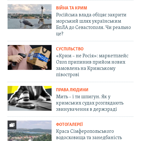
ВІЙНА ТА КРИМ
Російська влада обіцяє закрити
морський шлях українським
БпЛА до Севастополя. Чи реально
це?
СУСПІЛЬСТВО
«Крим – не Росія»: маркетплейс
Ozon припинив прийом нових
замовлень на Кримському
півострові
ПРАВА ЛЮДИНИ
Мить – і ти шпигун. Як у
кримських судах розглядають
звинувачення в держзраді
ФОТОГАЛЕРЕЇ
Краса Сімферопольського
водосховища та занедбаність