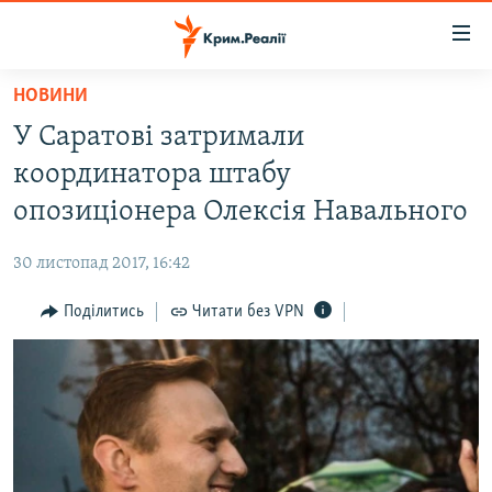
Доступність
посилання
Перейти
НОВИНИ
до
НОВИНИ
У Саратові затримали
основного
ВОДА.КРИМ
матеріалу
координатора штабу
ВІДЕО ТА ФОТО
Перейти
опозиціонера Олексія Навального
до
ПОЛІТИКА
основної
30 листопад 2017, 16:42
БЛОГИ
навігації
Перейти
Поділитись
Читати без VPN
ПОГЛЯД
до
ІНТЕРВ'Ю
пошуку
ВСЕ ЗА ДЕНЬ
СПЕЦПРОЕКТИ
ЯК ОБІЙТИ БЛОКУВАННЯ
ДЕПОРТАЦІЯ