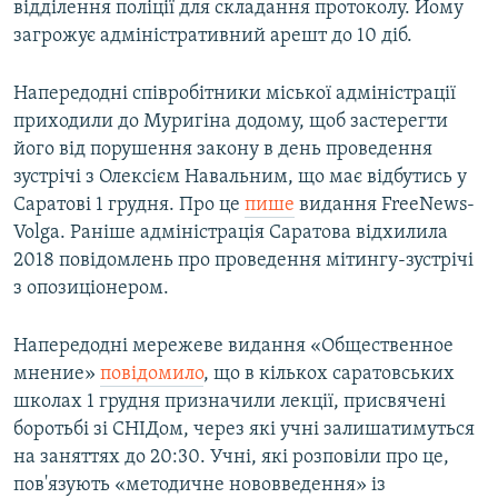
відділення поліції для складання протоколу. Йому
загрожує адміністративний арешт до 10 діб.
Напередодні співробітники міської адміністрації
приходили до Муригіна додому, щоб застерегти
його від порушення закону в день проведення
зустрічі з Олексієм Навальним, що має відбутись у
Саратові 1 грудня. Про це
пише
видання FreeNews-
Volga. Раніше адміністрація Саратова відхилила
2018 повідомлень про проведення мітингу-зустрічі
з опозиціонером.
Напередодні мережеве видання «Общественное
мнение»
повідомило
, що в кількох саратовських
школах 1 грудня призначили лекції, присвячені
боротьбі зі СНІДом, через які учні залишатимуться
на заняттях до 20:30. Учні, які розповіли про це,
пов'язують «методичне нововведення» із