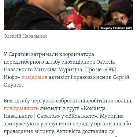
ВІДЕОУРОКИ «ELIFBE»
Русский
СВІДЧЕННЯ ОКУПАЦІЇ
Qırımtatar
УКРАЇНСЬКА ПРОБЛЕМА КРИМУ
Олексій Навальний
ДОЛУЧАЙСЯ!
ІНФОГРАФІКА
У Саратові затримали координатора
передвиборного штабу опозиціонера Олексія
Усі сайти RFE/RL
Навального Михайла Муригіна. Про це «ОВД-
Инфо»
повідомив
активіст і правозахисник Сергій
Окунєв.
Біля штабу чергують озброєні співробітники поліції,
повідомляють
очевидці в групі «Команда
Навального | Саратов» у «ВКонтакте». Муригіна
звинувачують у порушенні порядку організації або
проведення мітингу. Активіста доставили до