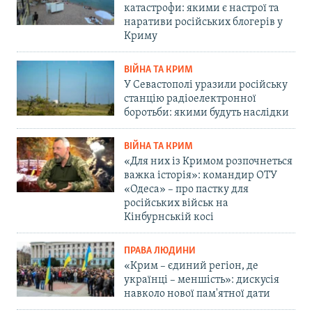
катастрофи: якими є настрої та
наративи російських блогерів у
Криму
ВІЙНА ТА КРИМ
У Севастополі уразили російську
станцію радіоелектронної
боротьби: якими будуть наслідки
ВІЙНА ТА КРИМ
«Для них із Кримом розпочнеться
важка історія»: командир ОТУ
«Одеса» – про пастку для
російських військ на
Кінбурнській косі
ПРАВА ЛЮДИНИ
«Крим – єдиний регіон, де
українці – меншість»: дискусія
навколо нової пам'ятної дати