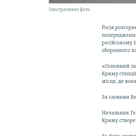
Ілюстративне фото
Росія розгор
попередження
російському 
оборонного хо
«Основний за
Криму станції
місця, де вона
За словами Бо
Начальник Ген
Криму створе