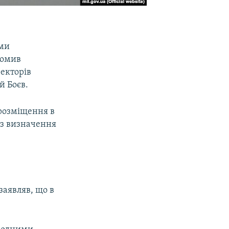
еми
домив
екторів
й Боєв.
 розміщення в
із визначення
заявляв, що в