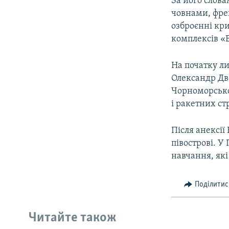
За його слов
човнами, фре
озброєнні кри
комплексів «Б
На початку ли
Олександр Дв
Чорноморськог
і ракетних ст
Після анексії
півострові. У
навчання, які
Поділитис
Читайте також