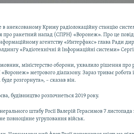
не в анексованому Криму радіолокаційну станцію сист
 про ракетний напад (СПРН) «Воронеж». Про це пові
інформаційному агентству «Интерфакс» глава Ради дир
лдингу «Радіотехнічні й Інформаційні системи» Сергі
мовник, міністерство оборони, ухвалило рішення про
 «Воронеж» метрового діапазону. Зараз триває робота 
 буде розгорнута», – сказав він.
єва, будівництво розпочнеться 2019 року.
ерального штабу Росії Валерій Герасимов 7 листопада 
не повноцінне угруповання військ.