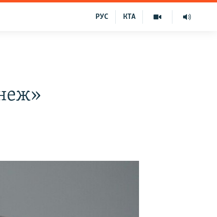
РУС
КТА
онеж»