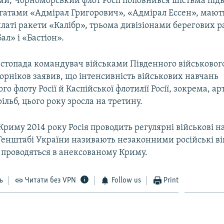
ами, Чорноморський флот Росії поповнився шістьма пі
гатами «Адмірал Григорович», «Адмірал Ессен», мают
латі ракети «Калібр», трьома дивізіонами берегових 
ал» і «Бастіон».
стопада командувач військами Південного військового 
орніков заявив, що інтенсивність військових навчань
о флоту Росії й Каспійської флотилії Росії, зокрема, а
рільб, цього року зросла на третину.
 Криму 2014 року Росія проводить регулярні військові 
 Генштабі України називають незаконними російські ві
 проводяться в анексованому Криму.
ь
Читати без VPN
Follow us
Print