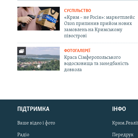
СУСПІЛЬСТВО
«Крим – не Росія»: маркетплейс
Ozon припинив прийом нових
замовлень на Кримському
півострові
ФОТОГАЛЕРЕЇ
Краса Сімферопольського
водосховища та занедбаність
довкола
Русский
ПІДТРИМКА
ІНФО
Qırımtatar
Ваше відео і фото
Крим.Реалії
ДОЛУЧАЙСЯ!
Радіо
Передрук