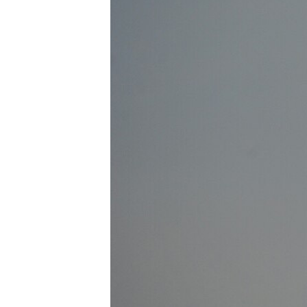
ВІДЕОУРОКИ «ELIFBE»
СВІДЧЕННЯ ОКУПАЦІЇ
УКРАЇНСЬКА ПРОБЛЕМА КРИМУ
ІНФОГРАФІКА