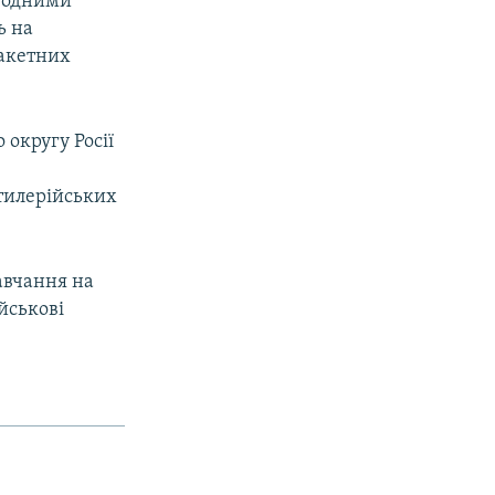
дводними
ь на
ракетних
округу Росії
ртилерійських
навчання на
йськові