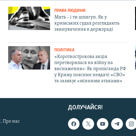
ПРАВА ЛЮДИНИ
Мить – і ти шпигун. Як у
кримських судах розглядають
звинувачення в держзраді
ПОЛІТИКА
«Короткострокова акція
перетворилася на війну на
виснаження»: Як пропаганда РФ
у Криму пояснює невдачі «СВО»
та залякує «мінними атаками»
ДОЛУЧАЙСЯ!
. Про нас