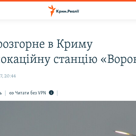
 розгорне в Криму
локаційну станцію «Вор
7, 20:44
ь
Читати без VPN