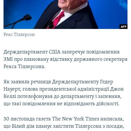
ВІДЕОУРОКИ «ELIFBE»
Русский
СВІДЧЕННЯ ОКУПАЦІЇ
Qırımtatar
УКРАЇНСЬКА ПРОБЛЕМА КРИМУ
Рекс Тіллерсон
ДОЛУЧАЙСЯ!
ІНФОГРАФІКА
Держдепартамент США заперечує повідомлення
ЗМІ про плановану відставку державного секретаря
Усі сайти RFE/RL
Рекса Тіллерсона.
Як заявила речниця Держдепартаменту Гедер
Науерт, голова президентської адміністрації Джон
Келлі потелефонував до департаменту і запевнив,
що такі повідомлення не відповідають дійсності.
30 листопада газета The New York Times написала,
що Білий дім планує змістити Тіллерсона з посади,