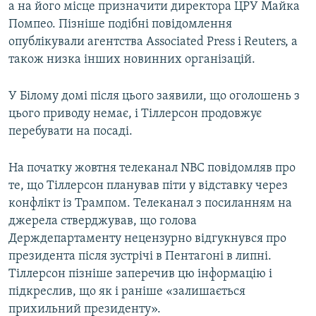
а на його місце призначити директора ЦРУ Майка
Помпео. Пізніше подібні повідомлення
опублікували агентства Associated Press і Reuters, а
також низка інших новинних організацій.
У Білому домі після цього заявили, що оголошень з
цього приводу немає, і Тіллерсон продовжує
перебувати на посаді.
На початку жовтня телеканал NBC повідомляв про
те, що Тіллерсон планував піти у відставку через
конфлікт із Трампом. Телеканал з посиланням на
джерела стверджував, що голова
Держдепартаменту нецензурно відгукнувся про
президента після зустрічі в Пентагоні в липні.
Тіллерсон пізніше заперечив цю інформацію і
підкреслив, що як і раніше «залишається
прихильний президенту».