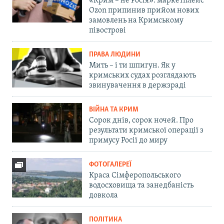
«Крим – не Росія»: маркетплейс
Ozon припинив прийом нових
замовлень на Кримському
півострові
ПРАВА ЛЮДИНИ
Мить – і ти шпигун. Як у
кримських судах розглядають
звинувачення в держзраді
ВІЙНА ТА КРИМ
Сорок днів, сорок ночей. Про
результати кримської операції з
примусу Росії до миру
ФОТОГАЛЕРЕЇ
Краса Сімферопольського
водосховища та занедбаність
довкола
ПОЛІТИКА