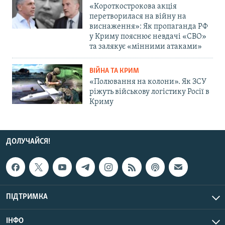
«Короткострокова акція
перетворилася на війну на
виснаження»: Як пропаганда РФ
у Криму пояснює невдачі «СВО»
та залякує «мінними атаками»
ВІЙНА ТА КРИМ
«Полювання на колони». Як ЗСУ
ріжуть військову логістику Росії в
Криму
ДОЛУЧАЙСЯ!
ПІДТРИМКА
ІНФО