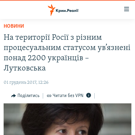
Доступність
посилання
Перейти
НОВИНИ
до
НОВИНИ
На території Росії з різним
основного
ВОДА.КРИМ
матеріалу
процесуальним статусом ув’язнені
ВІДЕО ТА ФОТО
Перейти
понад 2200 українців –
до
ПОЛІТИКА
Лутковська
основної
БЛОГИ
навігації
01 грудень 2017, 12:26
Перейти
ПОГЛЯД
до
Поділитись
Читати без VPN
ІНТЕРВ'Ю
пошуку
ВСЕ ЗА ДЕНЬ
СПЕЦПРОЕКТИ
ЯК ОБІЙТИ БЛОКУВАННЯ
ДЕПОРТАЦІЯ