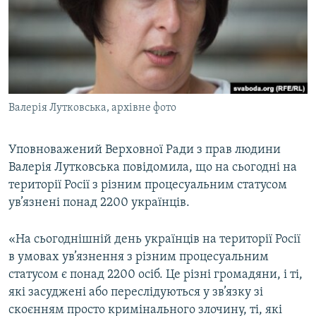
ВІДЕОУРОКИ «ELIFBE»
Русский
СВІДЧЕННЯ ОКУПАЦІЇ
Qırımtatar
УКРАЇНСЬКА ПРОБЛЕМА КРИМУ
ДОЛУЧАЙСЯ!
ІНФОГРАФІКА
Валерія Лутковська, архівне фото
Уповноважений Верховної Ради з прав людини
Усі сайти RFE/RL
Валерія Лутковська повідомила, що на сьогодні на
території Росії з різним процесуальним статусом
ув’язнені понад 2200 українців.
«На сьогоднішній день українців на території Росії
в умовах ув’язнення з різним процесуальним
статусом є понад 2200 осіб. Це різні громадяни, і ті,
які засуджені або переслідуються у зв’язку зі
скоєнням просто кримінального злочину, ті, які