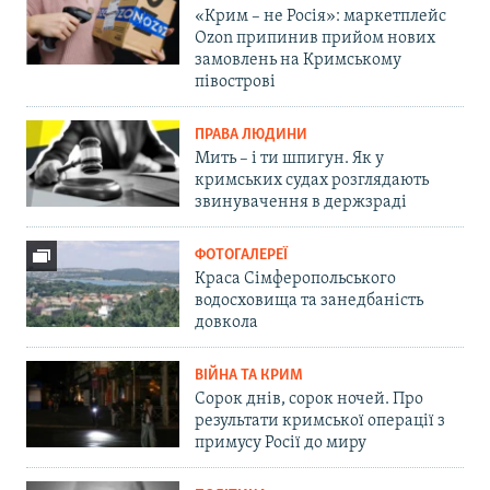
«Крим – не Росія»: маркетплейс
Ozon припинив прийом нових
замовлень на Кримському
півострові
ПРАВА ЛЮДИНИ
Мить – і ти шпигун. Як у
кримських судах розглядають
звинувачення в держзраді
ФОТОГАЛЕРЕЇ
Краса Сімферопольського
водосховища та занедбаність
довкола
ВІЙНА ТА КРИМ
Сорок днів, сорок ночей. Про
результати кримської операції з
примусу Росії до миру