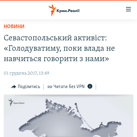
Доступність
посилання
Перейти
НОВИНИ
до
НОВИНИ
Севастопольський активіст:
основного
ВОДА.КРИМ
матеріалу
«Голодуватиму, поки влада не
ВІДЕО ТА ФОТО
Перейти
навчиться говорити з нами»
до
ПОЛІТИКА
основної
01 грудень 2017, 13:49
БЛОГИ
навігації
Перейти
Поділитись
Читати без VPN
ПОГЛЯД
до
ІНТЕРВ'Ю
пошуку
ВСЕ ЗА ДЕНЬ
СПЕЦПРОЕКТИ
ЯК ОБІЙТИ БЛОКУВАННЯ
ДЕПОРТАЦІЯ