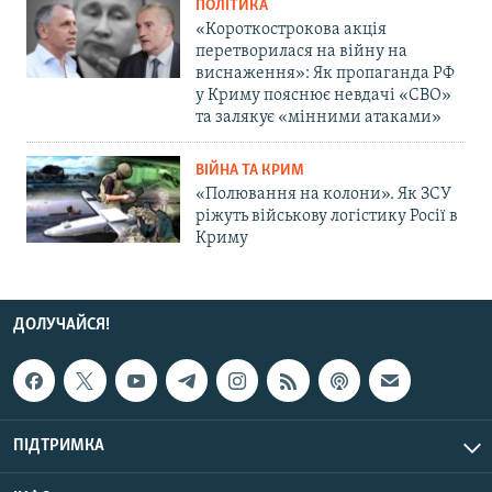
ПОЛІТИКА
«Короткострокова акція
перетворилася на війну на
виснаження»: Як пропаганда РФ
у Криму пояснює невдачі «СВО»
та залякує «мінними атаками»
ВІЙНА ТА КРИМ
«Полювання на колони». Як ЗСУ
ріжуть військову логістику Росії в
Криму
ДОЛУЧАЙСЯ!
ПІДТРИМКА