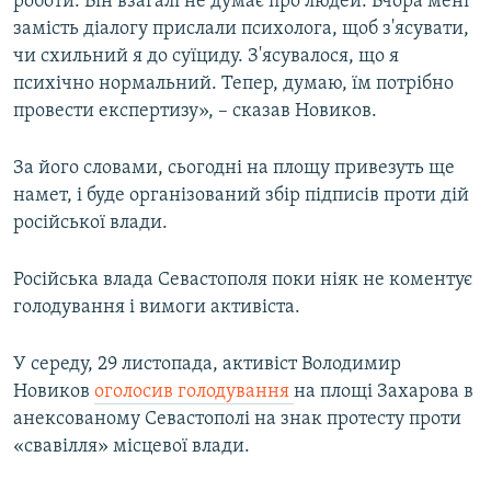
роботи. Він взагалі не думає про людей. Вчора мені
замість діалогу прислали психолога, щоб з'ясувати,
чи схильний я до суїциду. З'ясувалося, що я
психічно нормальний. Тепер, думаю, їм потрібно
провести експертизу», – сказав Новиков.
За його словами, сьогодні на площу привезуть ще
намет, і буде організований збір підписів проти дій
російської влади.
Російська влада Севастополя поки ніяк не коментує
голодування і вимоги активіста.
У середу, 29 листопада, активіст Володимир
Новиков
оголосив голодування
на площі Захарова в
анексованому Севастополі на знак протесту проти
«свавілля» місцевої влади.