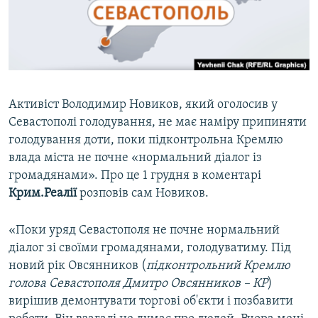
ВІДЕОУРОКИ «ELIFBE»
Русский
СВІДЧЕННЯ ОКУПАЦІЇ
Qırımtatar
УКРАЇНСЬКА ПРОБЛЕМА КРИМУ
ДОЛУЧАЙСЯ!
ІНФОГРАФІКА
Активіст Володимир Новиков, який оголосив у
Севастополі голодування, не має наміру припиняти
голодування доти, поки підконтрольна Кремлю
Усі сайти RFE/RL
влада міста не почне «нормальний діалог із
громадянами». Про це 1 грудня в коментарі
Крим.Реалії
розповів сам Новиков.
«Поки уряд Севастополя не почне нормальний
діалог зі своїми громадянами, голодуватиму. Під
новий рік Овсянников (
підконтрольний Кремлю
голова Севастополя Дмитро Овсянников – КР
)
вирішив демонтувати торгові об'єкти і позбавити