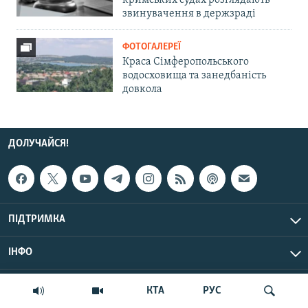
кримських судах розглядають
звинувачення в держзраді
ФОТОГАЛЕРЕЇ
Краса Сімферопольського
водосховища та занедбаність
довкола
ДОЛУЧАЙСЯ!
ПІДТРИМКА
ІНФО
© Крим.Реалії, 2026 | Усі права застережено.
КТА
РУС