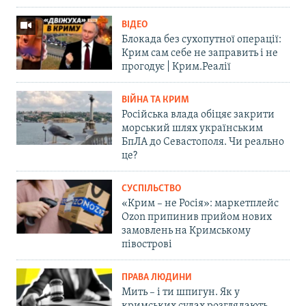
ВІДЕО
Блокада без сухопутної операції:
Крим сам себе не заправить і не
прогодує | Крим.Реалії
ВІЙНА ТА КРИМ
Російська влада обіцяє закрити
морський шлях українським
БпЛА до Севастополя. Чи реально
це?
СУСПІЛЬСТВО
«Крим – не Росія»: маркетплейс
Ozon припинив прийом нових
замовлень на Кримському
півострові
ПРАВА ЛЮДИНИ
Мить – і ти шпигун. Як у