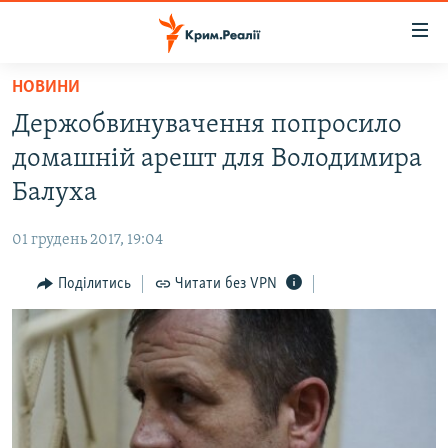
Доступність
посилання
Перейти
НОВИНИ
до
НОВИНИ
Держобвинувачення попросило
основного
ВОДА.КРИМ
матеріалу
домашній арешт для Володимира
ВІДЕО ТА ФОТО
Перейти
Балуха
до
ПОЛІТИКА
основної
01 грудень 2017, 19:04
БЛОГИ
навігації
Перейти
Поділитись
Читати без VPN
ПОГЛЯД
до
ІНТЕРВ'Ю
пошуку
ВСЕ ЗА ДЕНЬ
СПЕЦПРОЕКТИ
ЯК ОБІЙТИ БЛОКУВАННЯ
ДЕПОРТАЦІЯ