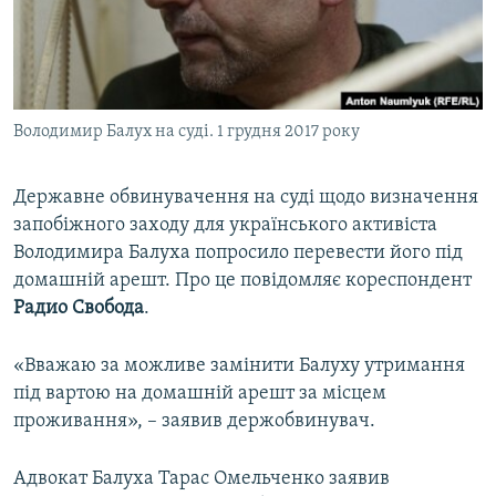
ВІДЕОУРОКИ «ELIFBE»
Русский
СВІДЧЕННЯ ОКУПАЦІЇ
Qırımtatar
УКРАЇНСЬКА ПРОБЛЕМА КРИМУ
Володимир Балух на суді. 1 грудня 2017 року
ДОЛУЧАЙСЯ!
ІНФОГРАФІКА
Державне обвинувачення на суді щодо визначення
запобіжного заходу для українського активіста
Усі сайти RFE/RL
Володимира Балуха попросило перевести його під
домашній арешт. Про це повідомляє кореспондент
Радио Свобода
.
«Вважаю за можливе замінити Балуху утримання
під вартою на домашній арешт за місцем
проживання», – заявив держобвинувач.
Адвокат Балуха Тарас Омельченко заявив