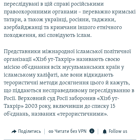
переслідувані в цій справі російськими
правоохоронними органами – переважно кримські
татари, а також українці, росіяни, таджики,
азербайджанці та кримчани іншого етнічного
походження, які сповідують іслам.
Представники міжнародної ісламської політичної
організації «Хізб ут-Тахрір» називають своєю
місією об'єднання всіх мусульманських країн у
ісламському халіфаті, але вони відкидають
терористичні методи досягнення цього й кажуть,
що піддаються несправедливому переслідуванню в
Росії. Верховний суд Росії заборонив «Хізб ут-
Тахрір» 2003 року, включивши до списку 15
об'єднань, названих «терористичними».
Поділитись
Читати без VPN
Follow us