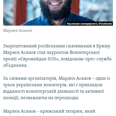
ВІДЕОУРОКИ «ELIFBE»
Русский
СВІДЧЕННЯ ОКУПАЦІЇ
Qırımtatar
УКРАЇНСЬКА ПРОБЛЕМА КРИМУ
Марлен Асанов
ДОЛУЧАЙСЯ!
ІНФОГРАФІКА
Заарештований російськими силовиками в Криму
Марлен Асанов став лауреатом Волонтерської
Усі сайти RFE/RL
премії «Євромайдан SOS», повідомляє прес-служба
об'єднання.
За словами організаторів, Марлен Асанов – один із
трьох українських волонтерів, які є прикладом
відданості волонтерській діяльності та активної
позиції, незважаючи на перешкоди.
Марлен Асанов – кримський татарин, який