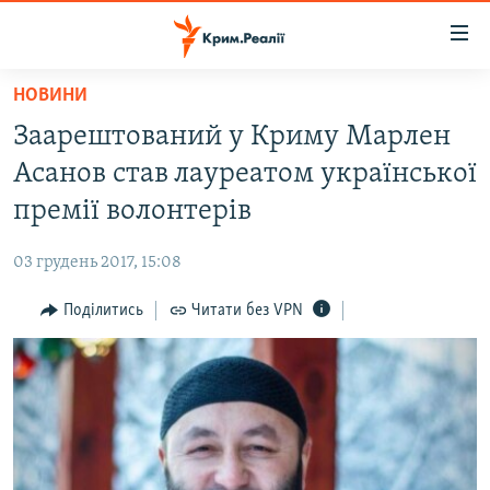
Доступність
посилання
Перейти
НОВИНИ
до
НОВИНИ
Заарештований у Криму Марлен
основного
ВОДА.КРИМ
матеріалу
Асанов став лауреатом української
ВІДЕО ТА ФОТО
Перейти
премії волонтерів
до
ПОЛІТИКА
основної
03 грудень 2017, 15:08
БЛОГИ
навігації
Перейти
Поділитись
Читати без VPN
ПОГЛЯД
до
ІНТЕРВ'Ю
пошуку
ВСЕ ЗА ДЕНЬ
СПЕЦПРОЕКТИ
ЯК ОБІЙТИ БЛОКУВАННЯ
ДЕПОРТАЦІЯ