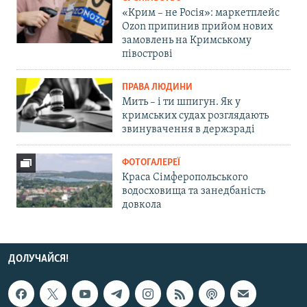
«Крим – не Росія»: маркетплейс
Ozon припинив прийом нових
замовлень на Кримському
півострові
ПРАВА ЛЮДИНИ
Мить – і ти шпигун. Як у
кримських судах розглядають
звинувачення в держзраді
ФОТОГАЛЕРЕЇ
Краса Сімферопольського
водосховища та занедбаність
довкола
ДОЛУЧАЙСЯ!