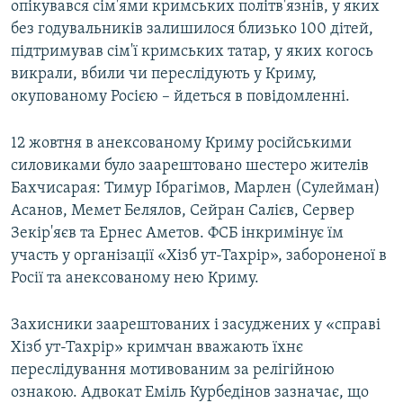
опікувався сім'ями кримських політв'язнів, у яких
без годувальників залишилося близько 100 дітей,
підтримував сім'ї кримських татар, у яких когось
викрали, вбили чи переслідують у Криму,
окупованому Росією – йдеться в повідомленні.
12 жовтня в анексованому Криму російськими
силовиками було заарештовано шестеро жителів
Бахчисарая: Тимур Ібрагімов, Марлен (Сулейман)
Асанов, Мемет Белялов, Сейран Салієв, Сервер
Зекір'яєв та Ернес Аметов. ФСБ інкримінує їм
участь у організації «Хізб ут-Тахрір», забороненої в
Росії та анексованому нею Криму.
Захисники заарештованих і засуджених у «справі
Хізб ут-Тахрір» кримчан вважають їхнє
переслідування мотивованим за релігійною
ознакою. Адвокат Еміль Курбедінов зазначає, що