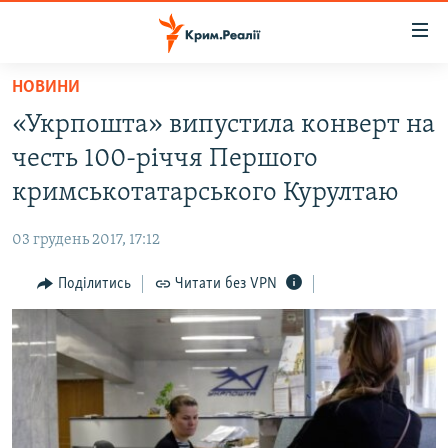
Доступність
посилання
Перейти
НОВИНИ
до
НОВИНИ
«Укрпошта» випустила конверт на
основного
ВОДА.КРИМ
матеріалу
честь 100-річчя Першого
ВІДЕО ТА ФОТО
Перейти
кримськотатарського Курултаю
до
ПОЛІТИКА
основної
03 грудень 2017, 17:12
БЛОГИ
навігації
Перейти
Поділитись
Читати без VPN
ПОГЛЯД
до
ІНТЕРВ'Ю
пошуку
ВСЕ ЗА ДЕНЬ
СПЕЦПРОЕКТИ
ЯК ОБІЙТИ БЛОКУВАННЯ
ДЕПОРТАЦІЯ