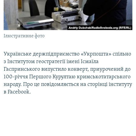
ВІДЕОУРОКИ «ELIFBE»
Русский
СВІДЧЕННЯ ОКУПАЦІЇ
Qırımtatar
УКРАЇНСЬКА ПРОБЛЕМА КРИМУ
Ілюстративне фото
ДОЛУЧАЙСЯ!
ІНФОГРАФІКА
Українське держпідприємство «Укрпошта» спільно
з Інститутом геостратегії імені Ісмаїла
Усі сайти RFE/RL
Гаспринського випустило конверт, приурочений до
100-річчя Першого Курултаю кримськотатарського
народу. Про це повідомляється на сторінці інституту
в Facebook.