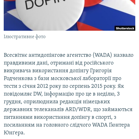
ВІДЕОУРОКИ «ELIFBE»
Русский
СВІДЧЕННЯ ОКУПАЦІЇ
Qırımtatar
УКРАЇНСЬКА ПРОБЛЕМА КРИМУ
Ілюстративне фото
ДОЛУЧАЙСЯ!
ІНФОГРАФІКА
Всесвітнє антидопінгове агентство (WADA) назвало
правдивими дані, отримані від російського
Усі сайти RFE/RL
викривача використання допінгу Григорія
Родченкова з бази московської лабораторії про
тести з січня 2012 року по серпень 2015 року. Як
повідомляє DW, інформацію про це в неділю, 3
грудня, оприлюднила редакція німецьких
державних телеканалів ARD/WDR, що займаються
питаннями використання допінгу в спорті, з
посиланням на головного слідчого WADA Ґюнтера
Юнґера.