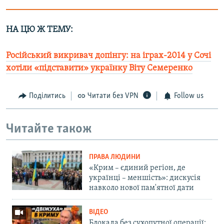
НА ЦЮ Ж ТЕМУ:
Російський викривач допінгу: на іграх-2014 у Сочі
хотіли «підставити» українку Віту Семеренко
Поділитись
Читати без VPN
Follow us
Читайте також
ПРАВА ЛЮДИНИ
«Крим – єдиний регіон, де
українці – меншість»: дискусія
навколо нової пам'ятної дати
ВІДЕО
Блокада без сухопутної операції: