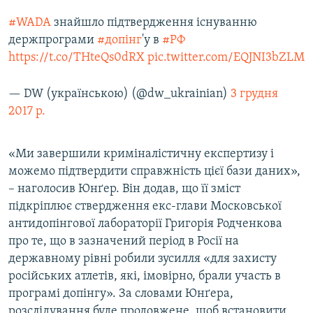
#WADA
знайшло підтвердження існуванню
держпрограми
#допінг
'у в
#РФ
https://t.co/THteQs0dRX
pic.twitter.com/EQJNI3bZLM
— DW (українською) (@dw_ukrainian)
3 грудня
2017 р.
«Ми завершили криміналістичну експертизу і
можемо підтвердити справжність цієї бази даних»,
– наголосив Юнґер. Він додав, що її зміст
підкріплює ствердження екс-глави Московської
антидопінгової лабораторії Григорія Родченкова
про те, що в зазначений період в Росії на
державному рівні робили зусилля «для захисту
російських атлетів, які, імовірно, брали участь в
програмі допінгу». За словами Юнґера,
розслідування буде продовжене, щоб встановити