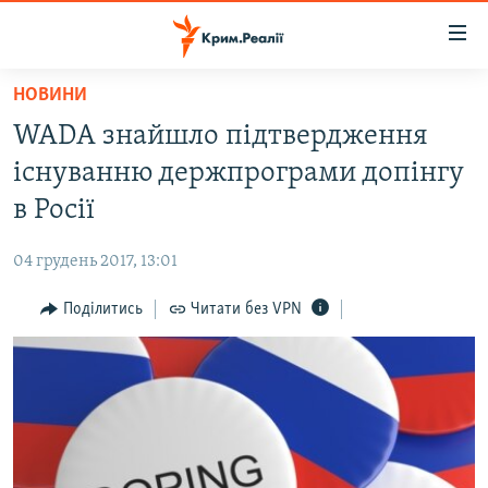
Доступність
посилання
Перейти
НОВИНИ
до
НОВИНИ
WADA знайшло підтвердження
основного
ВОДА.КРИМ
матеріалу
існуванню держпрограми допінгу
ВІДЕО ТА ФОТО
Перейти
в Росії
до
ПОЛІТИКА
основної
04 грудень 2017, 13:01
БЛОГИ
навігації
Перейти
Поділитись
Читати без VPN
ПОГЛЯД
до
ІНТЕРВ'Ю
пошуку
ВСЕ ЗА ДЕНЬ
СПЕЦПРОЕКТИ
ЯК ОБІЙТИ БЛОКУВАННЯ
ДЕПОРТАЦІЯ