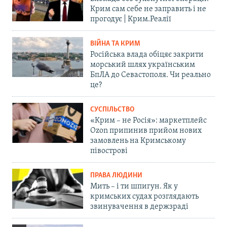
Крим сам себе не заправить і не
прогодує | Крим.Реалії
ВІЙНА ТА КРИМ
Російська влада обіцяє закрити
морський шлях українським
БпЛА до Севастополя. Чи реально
це?
СУСПІЛЬСТВО
«Крим – не Росія»: маркетплейс
Ozon припинив прийом нових
замовлень на Кримському
півострові
ПРАВА ЛЮДИНИ
Мить – і ти шпигун. Як у
кримських судах розглядають
звинувачення в держзраді