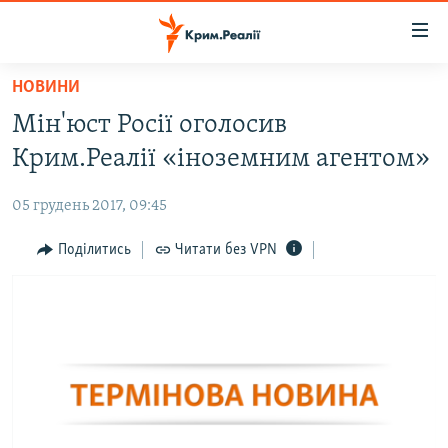
Доступність
посилання
Перейти
НОВИНИ
до
НОВИНИ
Мін'юст Росії оголосив
основного
ВОДА.КРИМ
матеріалу
Крим.Реалії «іноземним агентом»
ВІДЕО ТА ФОТО
Перейти
до
05 грудень 2017, 09:45
ПОЛІТИКА
основної
БЛОГИ
Поділитись
Читати без VPN
навігації
Перейти
ПОГЛЯД
до
ІНТЕРВ'Ю
пошуку
ВСЕ ЗА ДЕНЬ
СПЕЦПРОЕКТИ
ЯК ОБІЙТИ БЛОКУВАННЯ
ДЕПОРТАЦІЯ