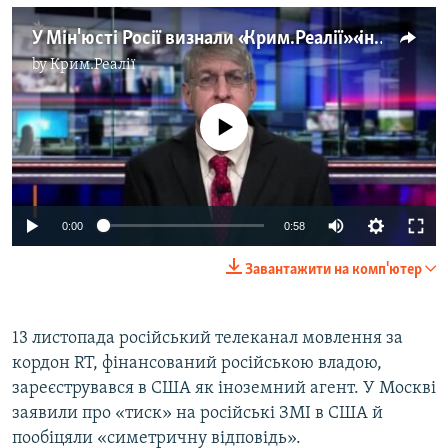
У Мін'юсті Росії визнали «Крим.Реалії» «іноземним агентом». Заява президента РСЕ/РС
by
Крим.Реалії
No media source currently available
0:00
0:58
Завантажити на комп'ютер
13 листопада російський телеканал мовлення за
кордон RT, фінансований російською владою,
зареєструвався в США як іноземний агент. У Москві
заявили про «тиск» на російські ЗМІ в США й
пообіцяли «симетричну відповідь».