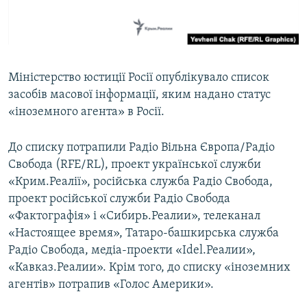
ВІДЕОУРОКИ «ELIFBE»
Русский
СВІДЧЕННЯ ОКУПАЦІЇ
Qırımtatar
УКРАЇНСЬКА ПРОБЛЕМА КРИМУ
Міністерство юстиції Росії опублікувало список
ДОЛУЧАЙСЯ!
ІНФОГРАФІКА
засобів масової інформації, яким надано статус
«іноземного агента» в Росії.
До списку потрапили Радіо Вільна Європа/Радіо
Усі сайти RFE/RL
Свобода (RFE/RL), проект української служби
«Крим.Реалії», російська служба Радіо Свобода,
проект російської служби Радіо Свобода
«Фактографія» і «Сибирь.Реалии», телеканал
«Настоящее время», Татаро-башкирська служба
Радіо Свобода, медіа-проекти «Idel.Реалии»,
«Кавказ.Реалии». Крім того, до списку «іноземних
агентів» потрапив «Голос Америки».