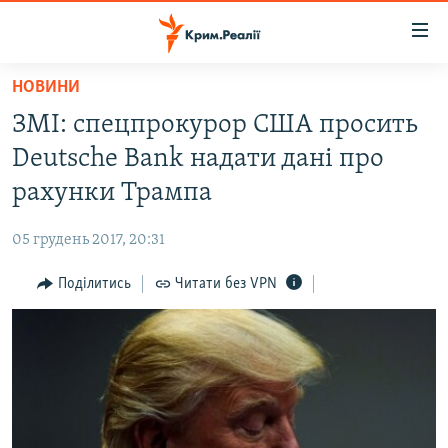
Доступність
посилання
Перейти
НОВИНИ
до
НОВИНИ
ЗМІ: спецпрокурор США просить
основного
ВОДА.КРИМ
матеріалу
Deutsche Bank надати дані про
ВІДЕО ТА ФОТО
Перейти
рахунки Трампа
до
ПОЛІТИКА
основної
05 грудень 2017, 20:31
БЛОГИ
навігації
Перейти
Поділитись
Читати без VPN
ПОГЛЯД
до
ІНТЕРВ'Ю
пошуку
ВСЕ ЗА ДЕНЬ
СПЕЦПРОЕКТИ
ЯК ОБІЙТИ БЛОКУВАННЯ
ДЕПОРТАЦІЯ