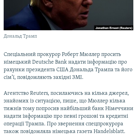
ВІДЕОУРОКИ «ELIFBE»
Русский
СВІДЧЕННЯ ОКУПАЦІЇ
Qırımtatar
УКРАЇНСЬКА ПРОБЛЕМА КРИМУ
Дональд Трамп
ДОЛУЧАЙСЯ!
ІНФОГРАФІКА
Спеціальний прокурор Роберт Мюллер просить
німецький Deutsche Bank надати інформацію про
Усі сайти RFE/RL
рахунки президента США Дональда Трампа та його
сім’ї, повідомляють західні ЗМІ.
Агентство Reuters, посилаючись на кілька джерел,
знайомих із ситуацією, пише, що Мюллер кілька
тижнів тому попросив найбільший банк Німеччини
надати інформацію про певні грошові та кредитні
операції Трампа. Про звернення спецпрокурора
також повідомляла німецька газета Handelsblatt.