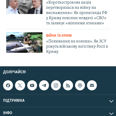
«Короткострокова акція
перетворилася на війну на
виснаження»: Як пропаганда РФ
у Криму пояснює невдачі «СВО»
та залякує «мінними атаками»
ВІЙНА ТА КРИМ
«Полювання на колони». Як ЗСУ
ріжуть військову логістику Росії в
Криму
ДОЛУЧАЙСЯ!
ПІДТРИМКА
ІНФО