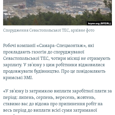
ВІДЕОУРОКИ «ELIFBE»
Русский
СВІДЧЕННЯ ОКУПАЦІЇ
Qırımtatar
УКРАЇНСЬКА ПРОБЛЕМА КРИМУ
Спорудження Севастопольської ТЕС, архівне фото
ДОЛУЧАЙСЯ!
ІНФОГРАФІКА
Робочі компанії «Самара-Спецмонтаж», які
прокладають газогін до споруджуваної
Усі сайти RFE/RL
Севастопольської ТЕС, чотири місяці не отримують
зарплату. У зв'язку з цим робітники відмовилися
продовжувати будівництво. Про це повідомляють
кримські ЗМІ.
«У зв'язку із затримкою виплати заробітної плати за
період: липень, серпень, вересень, жовтень,
ставимо вас до відома про припинення робіт на
весь період до виплати всієї суми затриманої