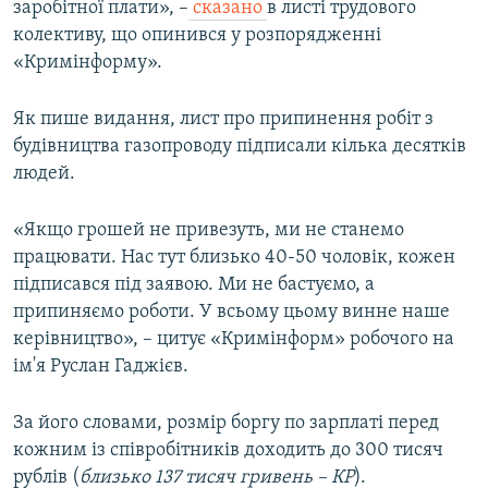
заробітної плати», –
сказано
в листі трудового
колективу, що опинився у розпорядженні
«Кримінформу».
Як пише видання, лист про припинення робіт з
будівництва газопроводу підписали кілька десятків
людей.
«Якщо грошей не привезуть, ми не станемо
працювати. Нас тут близько 40-50 чоловік, кожен
підписався під заявою. Ми не бастуємо, а
припиняємо роботи. У всьому цьому винне наше
керівництво», – цитує «Кримінформ» робочого на
ім'я Руслан Гаджієв.
За його словами, розмір боргу по зарплаті перед
кожним із співробітників доходить до 300 тисяч
рублів (
близько 137 тисяч гривень – КР
).