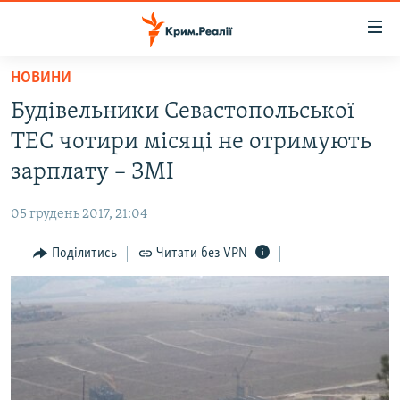
Доступність
посилання
Перейти
НОВИНИ
до
НОВИНИ
Будівельники Севастопольської
основного
ВОДА.КРИМ
матеріалу
ТЕС чотири місяці не отримують
ВІДЕО ТА ФОТО
Перейти
зарплату – ЗМІ
до
ПОЛІТИКА
основної
05 грудень 2017, 21:04
БЛОГИ
навігації
Перейти
Поділитись
Читати без VPN
ПОГЛЯД
до
ІНТЕРВ'Ю
пошуку
ВСЕ ЗА ДЕНЬ
СПЕЦПРОЕКТИ
ЯК ОБІЙТИ БЛОКУВАННЯ
ДЕПОРТАЦІЯ