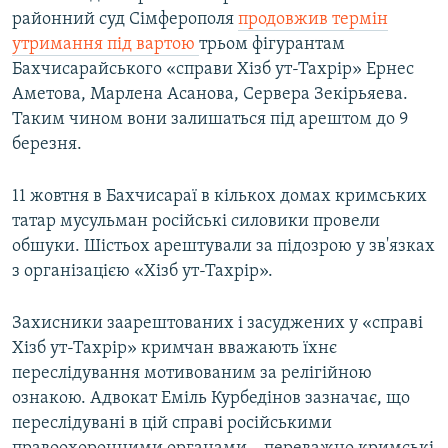
районний суд Сімферополя
продовжив термін
утримання під вартою
трьом фігурантам
Бахчисарайського «справи Хізб ут-Тахрір» Ернес
Аметова, Марлена Асанова, Сервера Зекірьяева.
Таким чином вони залишаться під арештом до 9
березня.
11 жовтня в Бахчисараї в кількох домах кримських
татар мусульман російські силовики провели
обшуки. Шістьох арештували за підозрою у зв'язках
з організацією «Хізб ут-Тахрір».
Захисники заарештованих і засуджених у «справі
Хізб ут-Тахрір» кримчан вважають їхнє
переслідування мотивованим за релігійною
ознакою. Адвокат Еміль Курбедінов зазначає, що
переслідувані в цій справі російськими