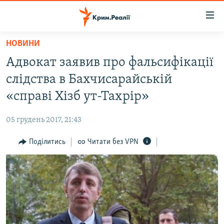
Доступність
посилання
Перейти
НОВИНИ
до
НОВИНИ
Адвокат заявив про фальсифікації
основного
ВОДА.КРИМ
матеріалу
слідства в Бахчисарайській
ВІДЕО ТА ФОТО
Перейти
«справі Хізб ут-Тахрір»
до
ПОЛІТИКА
основної
05 грудень 2017, 21:43
БЛОГИ
навігації
Перейти
Поділитись
Читати без VPN
ПОГЛЯД
до
ІНТЕРВ'Ю
пошуку
ВСЕ ЗА ДЕНЬ
СПЕЦПРОЕКТИ
ЯК ОБІЙТИ БЛОКУВАННЯ
ДЕПОРТАЦІЯ