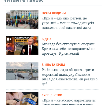
Читайте також
ПРАВА ЛЮДИНИ
«Крим – єдиний регіон, де
українці – меншість»: дискусія
навколо нової пам'ятної дати
ВІДЕО
Блокада без сухопутної операції:
Крим сам себе не заправить і не
прогодує | Крим.Реалії
ВІЙНА ТА КРИМ
Російська влада обіцяє закрити
морський шлях українським
БпЛА до Севастополя. Чи реально
це?
СУСПІЛЬСТВО
«Крим – не Росія»: маркетплейс