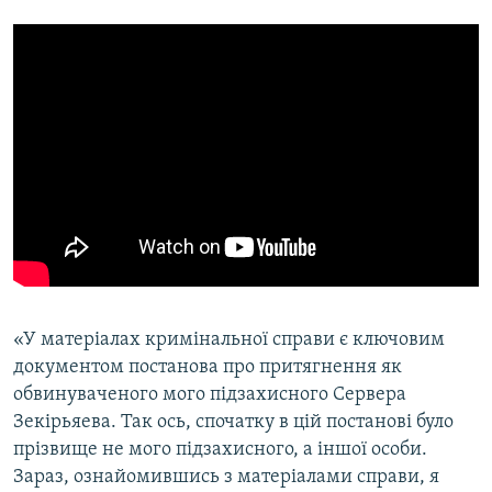
«У матеріалах кримінальної справи є ключовим
документом постанова про притягнення як
обвинуваченого мого підзахисного Сервера
Зекірьяева. Так ось, спочатку в цій постанові було
прізвище не мого підзахисного, а іншої особи.
Зараз, ознайомившись з матеріалами справи, я