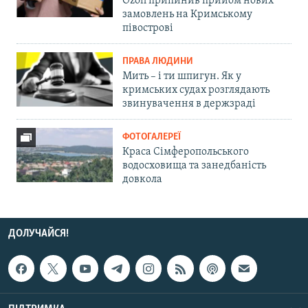
Ozon припинив прийом нових
замовлень на Кримському
півострові
ПРАВА ЛЮДИНИ
Мить – і ти шпигун. Як у
кримських судах розглядають
звинувачення в держзраді
ФОТОГАЛЕРЕЇ
Краса Сімферопольського
водосховища та занедбаність
довкола
ДОЛУЧАЙСЯ!