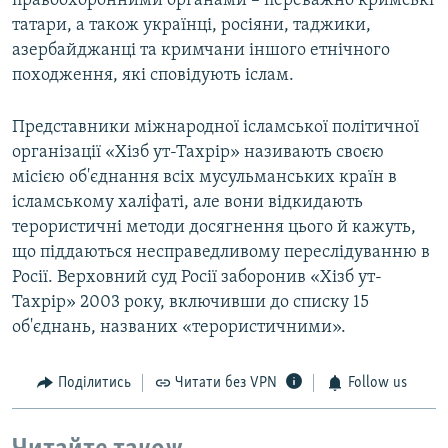
правоохоронними органами – переважно кримські
татари, а також українці, росіяни, таджики,
азербайджанці та кримчани іншого етнічного
походження, які сповідують іслам.
Представники міжнародної ісламської політичної
організації «Хізб ут-Тахрір» називають своєю
місією об'єднання всіх мусульманських країн в
ісламському халіфаті, але вони відкидають
терористичні методи досягнення цього й кажуть,
що піддаються несправедливому переслідуванню в
Росії. Верховний суд Росії заборонив «Хізб ут-
Тахрір» 2003 року, включивши до списку 15
об'єднань, названих «терористичними».
Поділитись
Читати без VPN
Follow us