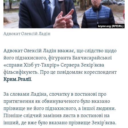
ВІДЕОУРОКИ «ELIFBE»
Русский
СВІДЧЕННЯ ОКУПАЦІЇ
Qırımtatar
УКРАЇНСЬКА ПРОБЛЕМА КРИМУ
Адвокат Олексій Ладін
ДОЛУЧАЙСЯ!
ІНФОГРАФІКА
Адвокат Олексій Ладін вважає, що слідство щодо
його підзахисного, фігуранта Бахчисарайської
Усі сайти RFE/RL
«справи Хізб ут-Тахрір» Сервера Зекір'яєва
фільсифікують. Про це повідомляє кореспондент
Крим.Реалії
.
За словами Ладіна, спочатку в постанові про
притягнення як обвинуваченого було вказано
прізвище не його підзахисного, а іншої людини.
Пізніше слідчий замінив листа в постанові на
інший, де вже було вказано прізвище Зекір'яєва.