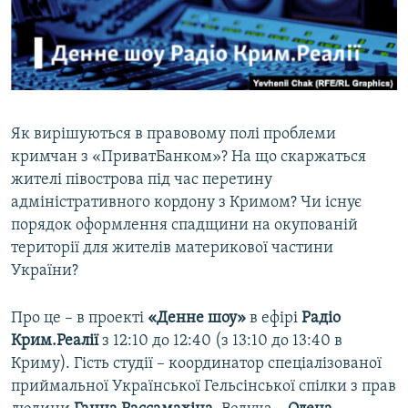
ВІДЕОУРОКИ «ELIFBE»
Русский
СВІДЧЕННЯ ОКУПАЦІЇ
Qırımtatar
УКРАЇНСЬКА ПРОБЛЕМА КРИМУ
ДОЛУЧАЙСЯ!
ІНФОГРАФІКА
Як вирішуються в правовому полі проблеми
кримчан з «ПриватБанком»? На що скаржаться
жителі півострова під час перетину
Усі сайти RFE/RL
адміністративного кордону з Кримом? Чи існує
порядок оформлення спадщини на окупованій
території для жителів материкової частини
України?
Про це – в проекті
«Денне шоу»
в ефірі
Радіо
Крим.Реалії
з 12:10 до 12:40 (з 13:10 до 13:40 в
Криму). Гість студії – координатор спеціалізованої
приймальної Української Гельсінської спілки з прав