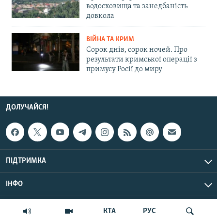
водосховища та занедбаність
довкола
ВІЙНА ТА КРИМ
Сорок днів, сорок ночей. Про
результати кримської операції з
примусу Росії до миру
ДОЛУЧАЙСЯ!
ПІДТРИМКА
ІНФО
© Крим.Реалії, 2026 | Усі права застережено.
КТА
РУС