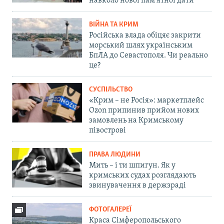
навколо нової пам'ятної дати
ВІЙНА ТА КРИМ
Російська влада обіцяє закрити
морський шлях українським
БпЛА до Севастополя. Чи реально
це?
СУСПІЛЬСТВО
«Крим – не Росія»: маркетплейс
Ozon припинив прийом нових
замовлень на Кримському
півострові
ПРАВА ЛЮДИНИ
Мить – і ти шпигун. Як у
кримських судах розглядають
звинувачення в держзраді
ФОТОГАЛЕРЕЇ
Краса Сімферопольського