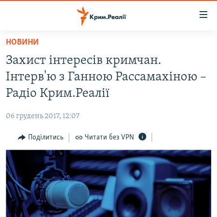
Доступність
посилання
Перейти
НОВИНИ
до
НОВИНИ
Захист інтересів кримчан.
основного
ВОДА.КРИМ
матеріалу
Інтерв'ю з Ганною Рассамахіною –
ВІДЕО ТА ФОТО
Перейти
Радіо Крим.Реалії
до
ПОЛІТИКА
основної
06 грудень 2017, 12:07
БЛОГИ
навігації
Перейти
Поділитись
Читати без VPN
ПОГЛЯД
до
ІНТЕРВ'Ю
пошуку
ВСЕ ЗА ДЕНЬ
СПЕЦПРОЕКТИ
ЯК ОБІЙТИ БЛОКУВАННЯ
ДЕПОРТАЦІЯ