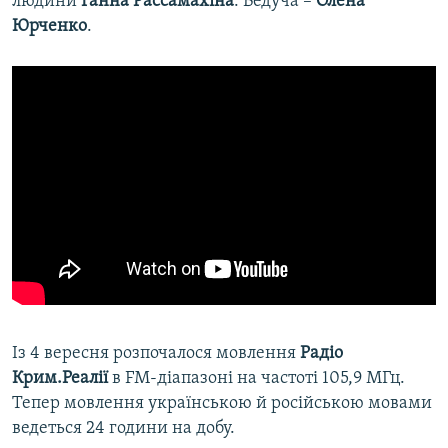
людини
Ганна Рассамахіна
. Ведуча –
Олена
Юрченко
.
Із 4 вересня розпочалося мовлення
Радіо
Крим.Реалії
в FM-діапазоні на частоті 105,9 МГц.
Тепер мовлення українською й російською мовами
ведеться 24 години на добу.