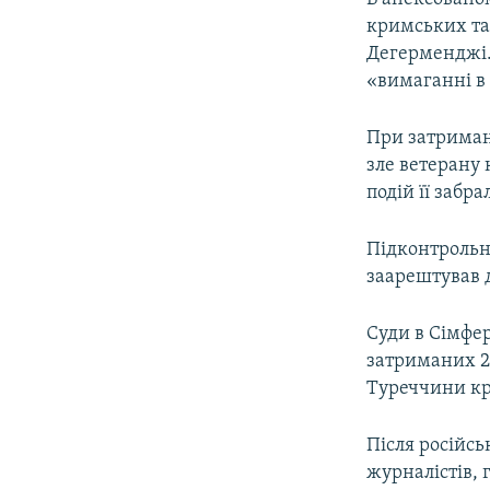
кримських тат
Дегерменджі. 
«вимаганні в
При затриман
зле ветерану 
подій її забр
Підконтрольн
заарештував д
Суди в Сімфер
затриманих 2
Туреччини кр
Після російсь
журналістів, 