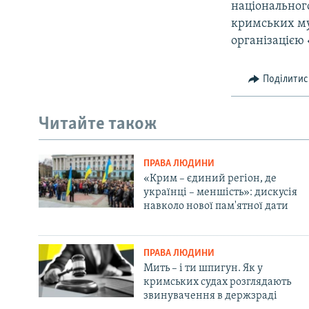
національного
кримських мус
організацією 
Поділитис
Читайте також
ПРАВА ЛЮДИНИ
«Крим – єдиний регіон, де
українці – меншість»: дискусія
навколо нової пам'ятної дати
ПРАВА ЛЮДИНИ
Мить – і ти шпигун. Як у
кримських судах розглядають
звинувачення в держзраді