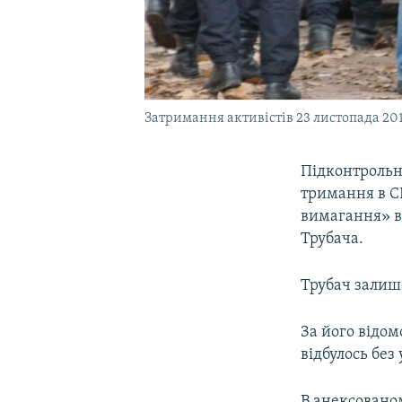
Затримання активістів 23 листопада 20
Підконтрольн
тримання в СІ
вимагання» в
Трубача.
Трубач залиша
За його відом
відбулось без 
В анексовано