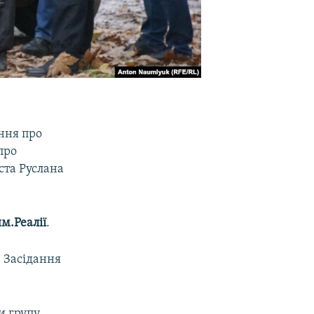
ння про
про
ста Руслана
м.Реалії
.
. Засідання
и групу