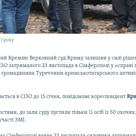
17 року
ий Кремлю Верховний суд Криму залишив у силі ріше
ЗО затриманого 23 листопада в Сімферополі у «справі 
 громадянина Туреччини кримськотатарського активі
ється в СІЗО до 15 січня, повідомляє кореспондент
Кри
остями, до зали суду пустили тільки 11 осіб із 50 охочих
участі ЗМІ.
му Сімферополі вдень 23 листопада силовики затримал