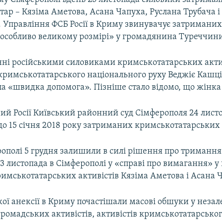
ар – Кязіма Аметова, Асана Чапуха, Руслана Трубача і
Управління ФСБ Росії в Криму звинувачує затриманих 
 особливо великому розмірі» у громадянина Туреччин
ні російськими силовиками кримськотатарських актив
кримськотатарського національного руху Веджіє Кашці.
ала «швидка допомога». Пізніше стало відомо, що жінка
ий Росії Київський районний суд Сімферополя 24 лист
о 15 січня 2018 року затриманих кримськотатарських 
ополі 5 грудня залишили в силі рішення про тримання
3 листопада в Сімферополі у «справі про вимагання» 
имськотатарських активістів Кязіма Аметова і Асана 
кої анексії в Криму почастішали масові обшуки у неза
громадських активістів, активістів кримськотатарсько