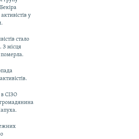
 Бекіра
активістів у
и.
істів стало
 З місця
 померла.
опада
активістів.
 в СІЗО
у громадянина
Чапуха.
лежних
го