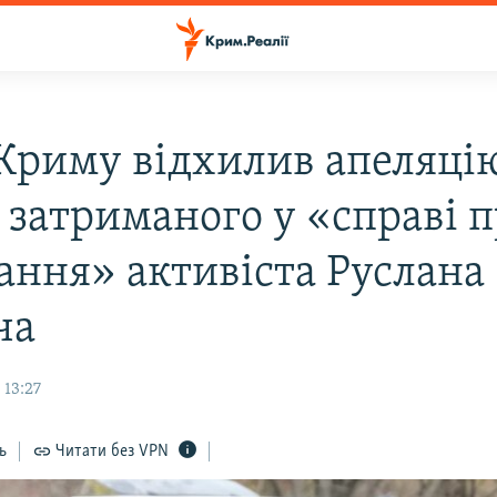
 Криму відхилив апеляці
 затриманого у «справі 
ання» активіста Руслана
ча
 13:27
ь
Читати без VPN