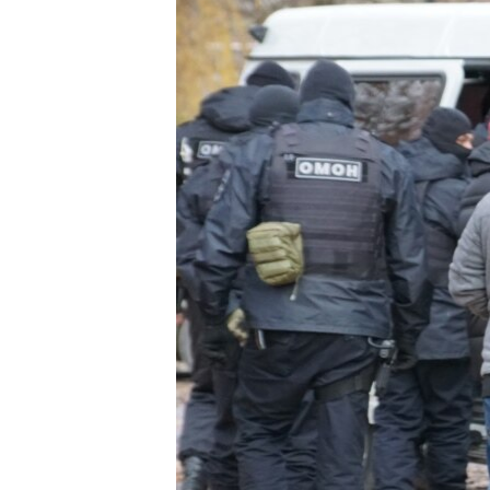
ВІДЕОУРОКИ «ELIFBE»
СВІДЧЕННЯ ОКУПАЦІЇ
УКРАЇНСЬКА ПРОБЛЕМА КРИМУ
ІНФОГРАФІКА