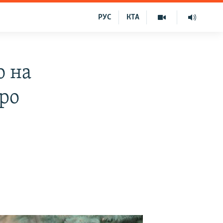
РУС
КТА
ю на
про