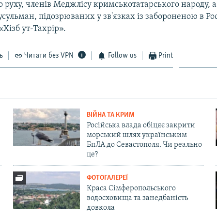
 руху, членів Меджлісу кримськотатарського народу, 
ульман, підозрюваних у зв'язках із забороненою в Рос
«Хізб ут-Тахрір».
ь
Читати без VPN
Follow us
Print
ВІЙНА ТА КРИМ
Російська влада обіцяє закрити
морський шлях українським
БпЛА до Севастополя. Чи реально
це?
ФОТОГАЛЕРЕЇ
Краса Сімферопольського
водосховища та занедбаність
довкола