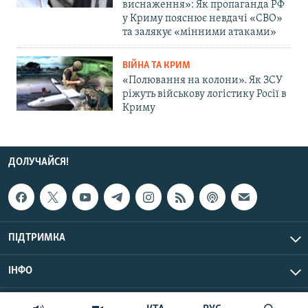
виснаження»: Як пропаганда РФ
у Криму пояснює невдачі «СВО»
та залякує «мінними атаками»
ВІЙНА ТА КРИМ
«Полювання на колони». Як ЗСУ
ріжуть військову логістику Росії в
Криму
ДОЛУЧАЙСЯ!
ПІДТРИМКА
ІНФО
© Крим.Реалії, 2026 | Усі права застережено.