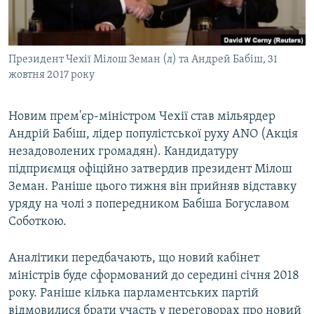
ВІДЕОУРОКИ «ELIFBE»
Русский
СВІДЧЕННЯ ОКУПАЦІЇ
Qırımtatar
Президент Чехії Мілош Земан (л) та Андрей Бабіш, 31
УКРАЇНСЬКА ПРОБЛЕМА КРИМУ
жовтня 2017 року
ДОЛУЧАЙСЯ!
ІНФОГРАФІКА
Новим прем'єр-міністром Чехії став мільярдер
Андрій Бабіш, лідер популістської руху ANO (Акція
незадоволених громадян). Кандидатуру
Усі сайти RFE/RL
підприємця офіційно затвердив президент Мілош
Земан. Раніше цього тижня він прийняв відставку
уряду на чолі з попередником Бабіша Богуславом
Соботкою.
Аналітики передбачають, що новий кабінет
міністрів буде сформований до середині січня 2018
року. Раніше кілька парламентських партій
відмовилися брати участь у переговорах про новий