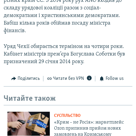
різних країн ЄС. З 2014 року рух ANO входив до
складу урядової коаліції разом з соціал-
демократами і християнськими демократами.
Бабіш кілька років обіймав посаду міністра
фінансів.
Уряд Чехії обирається терміном на чотири роки.
Кабінет міністрів прем’єра Богуслава Соботки був
призначений 29 січня 2014 року.
Поділитись
Читати без VPN
Follow us
Читайте також
СУСПІЛЬСТВО
«Крим – не Росія»: маркетплейс
Ozon припинив прийом нових
замовлень на Кримському