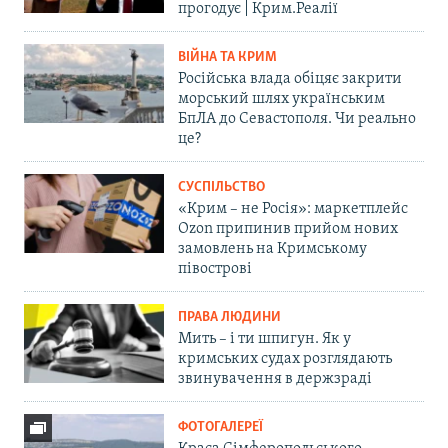
прогодує | Крим.Реалії
ВІЙНА ТА КРИМ
Російська влада обіцяє закрити
морський шлях українським
БпЛА до Севастополя. Чи реально
це?
СУСПІЛЬСТВО
«Крим – не Росія»: маркетплейс
Ozon припинив прийом нових
замовлень на Кримському
півострові
ПРАВА ЛЮДИНИ
Мить – і ти шпигун. Як у
кримських судах розглядають
звинувачення в держзраді
ФОТОГАЛЕРЕЇ