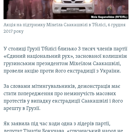
ВІДЕОУРОКИ «ELIFBE»
Русский
СВІДЧЕННЯ ОКУПАЦІЇ
Qırımtatar
Акція на підтримку Міхеїла Саакашвілі в Тбілісі, 6 грудня
УКРАЇНСЬКА ПРОБЛЕМА КРИМУ
2017 року
ДОЛУЧАЙСЯ!
ІНФОГРАФІКА
У столиці Грузії Тбілісі близько 3 тисяч членів партії
«Єдиний національний рух», заснованої колишнім
грузинським президентом Міхеїлом Саакашвілі,
Усі сайти RFE/RL
провели акцію проти його екстрадиції з України.
За словами мітингувальників, демонстрація має
стати попередження про неминучість масових
протестів у випадку екстрадиції Саакашвілі і його
арешту в Грузії.
Як заявила під час ходи одна з лідерів партії,
депутат Тінатін Бокучава, «грузинський народ не