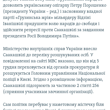
дозволить українському олігарху Петру Порошенко
(президенту України – ред.) і засновнику владної
партії «Грузинська мрія» мільярдеру Бідзіні
Іванішвілі придушити волю народів до свободи і
здійснити репресії проти Саакашвілі за завданням
президента Росії Володимира Путіна».
Мiнiстерство внутрiшнiх справ України внесло
Саакашвiлi до перелiку розшукуваних осiб. У
повідомленні на сайті МВС вказано, що він від 5
грудня переховується вiд органiв прокуратури й
розшукується Головним управлiнням Нацiональної
поліції в Києві. Згідно з розміщеною інформацією,
Саакашвілі підозрюють за частиною 2 статті 256
(сприяння учасникам злочинної органiзацiї).
Сам політик перебуває у наметовому містечку біля