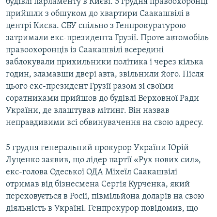
будівлі парламенту в Києві. 5 грудня правоохоронці
прийшли з обшуком до квартири Саакашвілі в
центрі Києва. СБУ спільно з Генпрокуратурою
затримали екс-президента Грузії. Проте автомобіль
правоохоронців із Саакашвілі всередині
заблокували прихильники політика і через кілька
годин, зламавши двері авта, звільнили його. Після
цього екс-президент Грузії разом зі своїми
соратниками прийшов до будівлі Верховної Ради
України, де влаштував мітинг. Він назвав
неправдивими всі обвинувачення на свою адресу.
5 грудня генеральний прокурор України Юрій
Луценко заявив, що лідер партії «Рух нових сил»,
екс-голова Одеської ОДА Міхеїл Саакашвілі
отримав від бізнесмена Сергія Курченка, який
переховується в Росії, півмільйона доларів на свою
діяльність в Україні. Генпрокурор повідомив, що