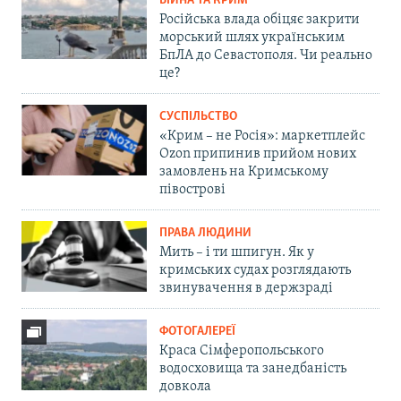
ВІЙНА ТА КРИМ
Російська влада обіцяє закрити
морський шлях українським
БпЛА до Севастополя. Чи реально
це?
СУСПІЛЬСТВО
«Крим – не Росія»: маркетплейс
Ozon припинив прийом нових
замовлень на Кримському
півострові
ПРАВА ЛЮДИНИ
Мить – і ти шпигун. Як у
кримських судах розглядають
звинувачення в держзраді
ФОТОГАЛЕРЕЇ
Краса Сімферопольського
водосховища та занедбаність
довкола