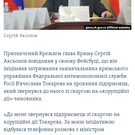
ВІДЕОУРОКИ «ELIFBE»
Русский
СВІДЧЕННЯ ОКУПАЦІЇ
Qırımtatar
УКРАЇНСЬКА ПРОБЛЕМА КРИМУ
Сергій Аксенов
ДОЛУЧАЙСЯ!
ІНФОГРАФІКА
Призначений Кремлем глава Криму Сергій
Аксьонов повідомив у своєму Фейсбуці, що він
Усі сайти RFE/RL
ініціював затримання замначальника кримського
управління Федеральної антимонопольної служби
Росії В'ячеслава Токарева на прохання підприємця,
який звернувся до нього зі скаргою на «корупційні
дії» чиновника.
«До мене звернувся підприємець зі скаргою на
корупційні дії Токарева. За моєю ініціативою
відбулася телефонна розмова з міністром