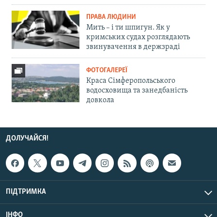
ПРАВА ЛЮДИНИ
Мить – і ти шпигун. Як у
кримських судах розглядають
звинувачення в держзраді
ФОТОГАЛЕРЕЇ
Краса Сімферопольського
водосховища та занедбаність
довкола
ДОЛУЧАЙСЯ!
ПІДТРИМКА
ІНФО