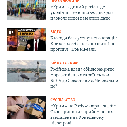
ПРАВА ЛЮДИНИ
«Крим – єдиний регіон, де
українці – меншість»: дискусія
навколо нової пам'ятної дати
ВІДЕО
Блокада без сухопутної операції:
Крим сам себе не заправить і не
прогодує | Крим.Реалії
ВІЙНА ТА КРИМ
Російська влада обіцяє закрити
морський шлях українським
БпЛА до Севастополя. Чи реально
це?
СУСПІЛЬСТВО
«Крим – не Росія»: маркетплейс
Ozon припинив прийом нових
замовлень на Кримському
півострові