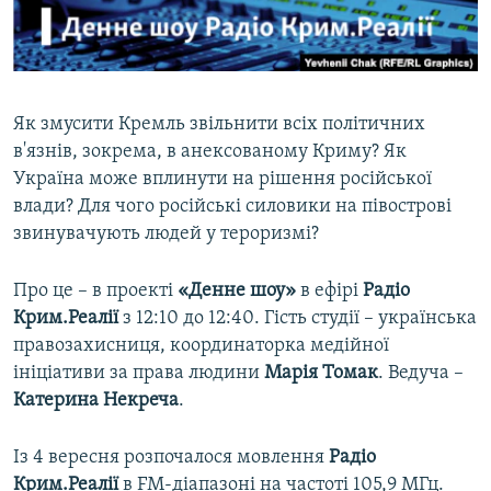
ВІДЕОУРОКИ «ELIFBE»
Русский
СВІДЧЕННЯ ОКУПАЦІЇ
Qırımtatar
УКРАЇНСЬКА ПРОБЛЕМА КРИМУ
Як змусити Кремль звільнити всіх політичних
ДОЛУЧАЙСЯ!
ІНФОГРАФІКА
в'язнів, зокрема, в анексованому Криму? Як
Україна може вплинути на рішення російської
влади? Для чого російські силовики на півострові
звинувачують людей у тероризмі?
Усі сайти RFE/RL
Про це – в проекті
«Денне шоу»
в ефірі
Радіо
Крим.Реалії
з 12:10 до 12:40. Гість студії – українська
правозахисниця, координаторка медійної
ініціативи за права людини
Марія Томак
. Ведуча –
Катерина Некреча
.
Із 4 вересня розпочалося мовлення
Радіо
Крим.Реалії
в FM-діапазоні на частоті 105,9 МГц.