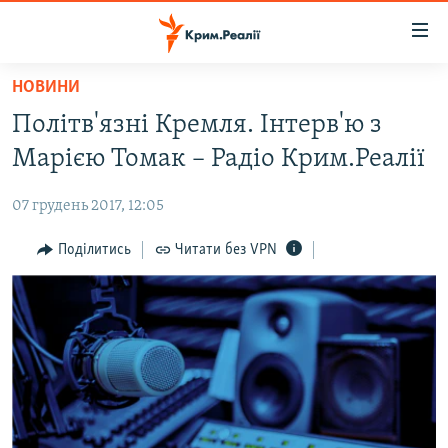
Доступність
посилання
Перейти
НОВИНИ
до
НОВИНИ
Політв'язні Кремля. Інтерв'ю з
основного
ВОДА.КРИМ
матеріалу
Марією Томак – Радіо Крим.Реалії
ВІДЕО ТА ФОТО
Перейти
до
07 грудень 2017, 12:05
ПОЛІТИКА
основної
БЛОГИ
Поділитись
Читати без VPN
навігації
Перейти
ПОГЛЯД
до
ІНТЕРВ'Ю
пошуку
ВСЕ ЗА ДЕНЬ
СПЕЦПРОЕКТИ
ЯК ОБІЙТИ БЛОКУВАННЯ
ДЕПОРТАЦІЯ