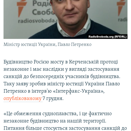
ВІДЕОУРОКИ «ELIFBE»
Русский
СВІДЧЕННЯ ОКУПАЦІЇ
Qırımtatar
УКРАЇНСЬКА ПРОБЛЕМА КРИМУ
ДОЛУЧАЙСЯ!
ІНФОГРАФІКА
Міністр юстиції України, Павло Петренко
Будівництво Росією мосту в Керченській протоці
Усі сайти RFE/RL
незаконне і має наслідки у вигляді застосування
санкцій до безпосередніх учасників будівництва.
Таку заяву зробив міністр юстиції України Павло
Петренко в інтерв'ю «Інтерфакс-Україна»,
опублікованому
7 грудня.
«Це обмеження судноплавства, і це фактично
незаконне будівництво на нашій території.
Питання більше стосується застосування санкцій до