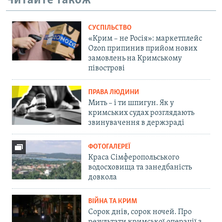
Читайте також
СУСПІЛЬСТВО
«Крим – не Росія»: маркетплейс
Ozon припинив прийом нових
замовлень на Кримському
півострові
ПРАВА ЛЮДИНИ
Мить – і ти шпигун. Як у
кримських судах розглядають
звинувачення в держзраді
ФОТОГАЛЕРЕЇ
Краса Сімферопольського
водосховища та занедбаність
довкола
ВІЙНА ТА КРИМ
Сорок днів, сорок ночей. Про