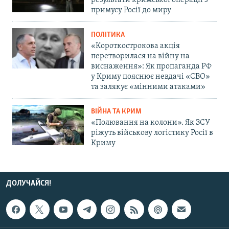
результати кримської операції з
примусу Росії до миру
ПОЛІТИКА
«Короткострокова акція
перетворилася на війну на
виснаження»: Як пропаганда РФ
у Криму пояснює невдачі «СВО»
та залякує «мінними атаками»
ВІЙНА ТА КРИМ
«Полювання на колони». Як ЗСУ
ріжуть військову логістику Росії в
Криму
ДОЛУЧАЙСЯ!