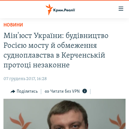
Доступність
посилання
Перейти
НОВИНИ
до
НОВИНИ
Мін'юст України: будівництво
основного
ВОДА.КРИМ
матеріалу
Росією мосту й обмеження
ВІДЕО ТА ФОТО
Перейти
судноплавства в Керченській
до
ПОЛІТИКА
протоці незаконне
основної
БЛОГИ
навігації
07 грудень 2017, 16:28
Перейти
ПОГЛЯД
до
Поділитись
Читати без VPN
ІНТЕРВ'Ю
пошуку
ВСЕ ЗА ДЕНЬ
СПЕЦПРОЕКТИ
ЯК ОБІЙТИ БЛОКУВАННЯ
ДЕПОРТАЦІЯ