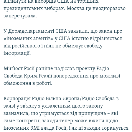
вплинути на виборців США на торішніх
президентських виборах. Москва це неодноразово
заперечувала.
У Держдепартаменті США заявили, що закон про
«іноземних агентів» у США істотно відрізняється
від російського і ніяк не обмежує свободу
інформації.
Мін'юст Росії раніше надіслав проекту Радіо
Свобода Крим.Реалії попередження про можливі
обмеження в роботі.
Корпорація Радіо Вільна Європа/Радіо Свобода в
заяві у зв'язку з ухваленням цього закону
зазначила, що утримується від припущень – які
саме конкретні заходи тепер може вжити щодо
іноземних ЗМІ влада Росії, і як ці заходи торкнуться