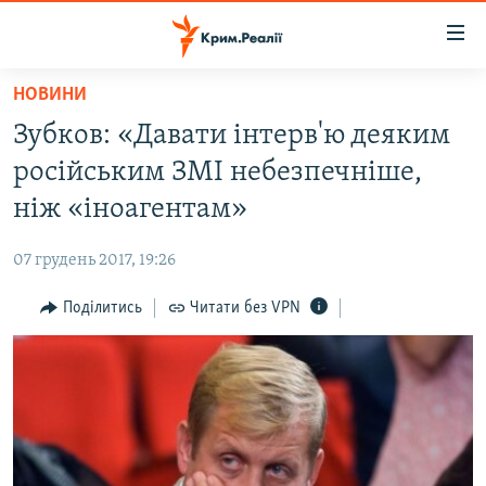
Доступність
посилання
Перейти
НОВИНИ
до
НОВИНИ
Зубков: «Давати інтерв'ю деяким
основного
ВОДА.КРИМ
матеріалу
російським ЗМІ небезпечніше,
ВІДЕО ТА ФОТО
Перейти
ніж «іноагентам»
до
ПОЛІТИКА
основної
07 грудень 2017, 19:26
БЛОГИ
навігації
Перейти
Поділитись
Читати без VPN
ПОГЛЯД
до
ІНТЕРВ'Ю
пошуку
ВСЕ ЗА ДЕНЬ
СПЕЦПРОЕКТИ
ЯК ОБІЙТИ БЛОКУВАННЯ
ДЕПОРТАЦІЯ