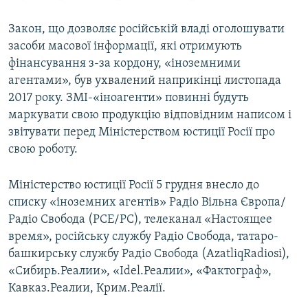
Закон, що дозволяє російській владі оголошувати
засоби масової інформації, які отримують
фінансування з-за кордону, «іноземними
агентами», був ухвалений наприкінці листопада
2017 року. ЗМІ-«іноагенти» повинні будуть
маркувати свою продукцію відповідним написом і
звітувати перед Міністерством юстиції Росії про
свою роботу.
Міністерство юстиції Росії 5 грудня внесло до
списку «іноземних агентів» Радіо Вільна Європа/
Радіо Свобода (РСЕ/РС), телеканал «Настоящее
время», російську службу Радіо Свобода, татаро-
башкирську службу Радіо Свобода (AzatliqRadiosi),
«Сибирь.Реалии», «Idel.Реалии», «Фактограф»,
Кавказ.Реалии, Крим.Реалії.