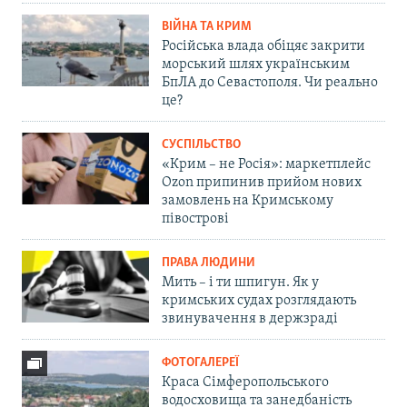
ВІЙНА ТА КРИМ
Російська влада обіцяє закрити
морський шлях українським
БпЛА до Севастополя. Чи реально
це?
СУСПІЛЬСТВО
«Крим – не Росія»: маркетплейс
Ozon припинив прийом нових
замовлень на Кримському
півострові
ПРАВА ЛЮДИНИ
Мить – і ти шпигун. Як у
кримських судах розглядають
звинувачення в держзраді
ФОТОГАЛЕРЕЇ
Краса Сімферопольського
водосховища та занедбаність