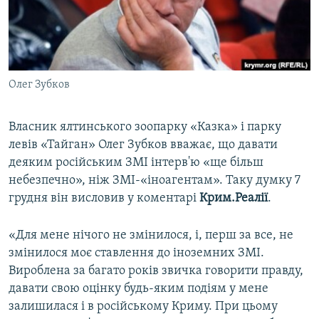
ВІДЕОУРОКИ «ELIFBE»
Русский
СВІДЧЕННЯ ОКУПАЦІЇ
Qırımtatar
УКРАЇНСЬКА ПРОБЛЕМА КРИМУ
Олег Зубков
ДОЛУЧАЙСЯ!
ІНФОГРАФІКА
Власник ялтинського зоопарку «Казка» і парку
левів «Тайган» Олег Зубков вважає, що давати
Усі сайти RFE/RL
деяким російським ЗМІ інтерв'ю «ще більш
небезпечно», ніж ЗМІ-«іноагентам». Таку думку 7
грудня він висловив у коментарі
Крим.Реалії
.
«Для мене нічого не змінилося, і, перш за все, не
змінилося моє ставлення до іноземних ЗМІ.
Вироблена за багато років звичка говорити правду,
давати свою оцінку будь-яким подіям у мене
залишилася і в російському Криму. При цьому