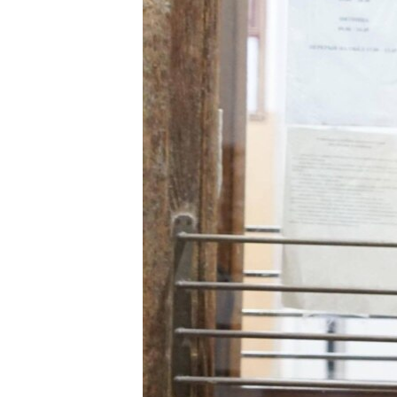
ВІДЕОУРОКИ «ELIFBE»
СВІДЧЕННЯ ОКУПАЦІЇ
УКРАЇНСЬКА ПРОБЛЕМА КРИМУ
ІНФОГРАФІКА