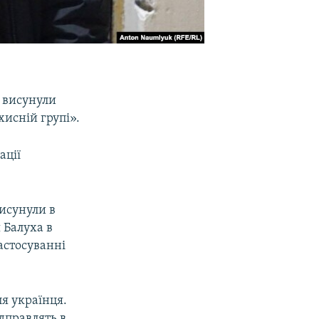
 висунули
исній групі».
ації
исунули в
 Балуха в
астосуванні
ля українця.
ідправлять в