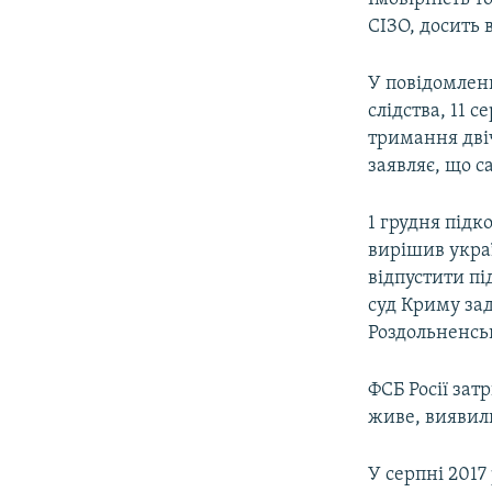
СІЗО, досить
У повідомлен
слідства, 11 
тримання двічі
заявляє, що с
1 грудня під
вирішив украї
відпустити п
суд Криму зад
Роздольненськ
ФСБ Росії зат
живе, виявил
У серпні 2017