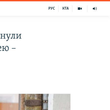
РУС
КТА
унули
ею –