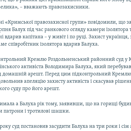
 велика», – вважають правозахисники.
ні «Кримської правозахисної групи» повідомили, що за
серпня Балух під час ранкового огляду камери ізолятора
 вдарив капітана – у живіт і по руці. Захист українця, з
аме співробітник ізолятора вдарив Балуха.
контрольний Кремлю Роздольненський районний суд у
нського активіста Володимира Балуха, який перебував
ід домашній арешт. Перед цим підконтрольний Кремл
овольнив апеляцію захисту активіста і скасував рішен
ого суду про його арешт.
римала а Балуха рік тому, заявивши, що на горищі будин
и патрони і тротилові шашки.
 року суд постановив засудити Балуха на три роки і сім 