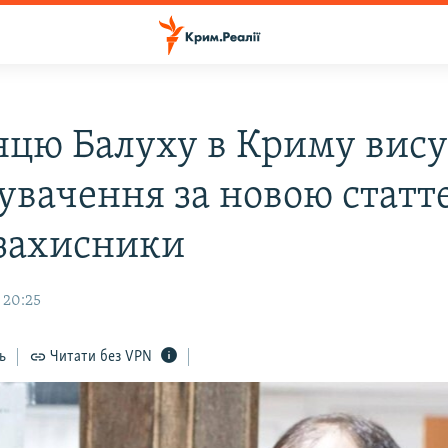
нцю Балуху в Криму вис
увачення за новою статт
захисники
 20:25
ь
Читати без VPN