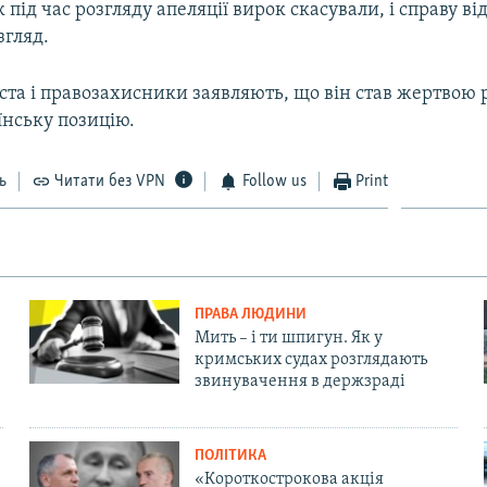
к під час розгляду апеляції вирок скасували, і справу в
згляд.
ста і правозахисники заявляють, що він став жертвою 
їнську позицію.
ь
Читати без VPN
Follow us
Print
ПРАВА ЛЮДИНИ
Мить – і ти шпигун. Як у
кримських судах розглядають
звинувачення в держзраді
ПОЛІТИКА
«Короткострокова акція