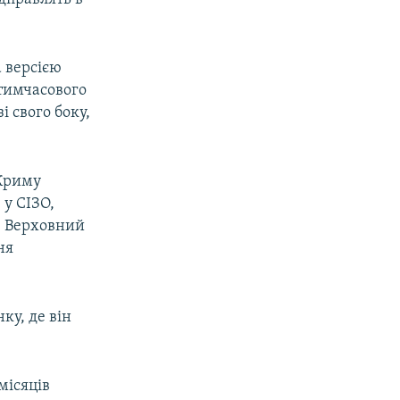
 версією
 тимчасового
і свого боку,
 Криму
 у СІЗО,
ю Верховний
ня
ку, де він
місяців