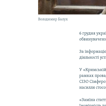
Володимир Балух
6 грудня укр
обвинуваченн
За інформаціє
діяльності уст
У «Кримській
рамках прова
СІЗО Сімфероп
насилля стос
«Заміна статт
Імовірність т