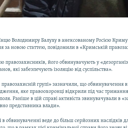
аїнцю Володимиру Балуху в анексованому Росією Криму
я за новою статтею, повідомили в «Кримській правозах
ю правозахисників, його обвинувачують у «дезорганіз
анов, які забезпечують ізоляцію від суспільства».
 правозахисній групі» зазначили, що обвинувачення в
дження, яке правоохоронці відкрили під час тримання
оля. Раніше в цій справі активіста звинувачували в «з
овно представника влади».
і в обвинуваченні веде до більш серйозних наслідків д
ого, що в рамках цієї кримінальної справи його знову в