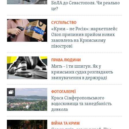
БпЛА до Севастополя. Чи реально
це?
СУСПІЛЬСТВО
«Крим – не Росія»: маркетплейс
Ozon припинив прийом нових
замовлень на Кримському
півострові
ПРАВА ЛЮДИНИ
Мить – і ти шпигун. Як у
кримських судах розглядають
звинувачення в держзраді
ФОТОГАЛЕРЕЇ
Краса Сімферопольського
водосховища та занедбаність
довкола
ВІЙНА ТА КРИМ