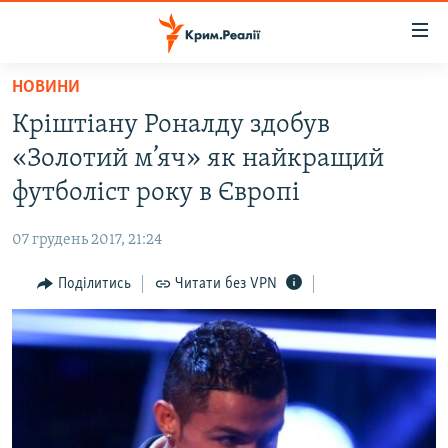
Доступність
посилання
Перейти
НОВИНИ
до
НОВИНИ
Кріштіану Роналду здобув
основного
ВОДА.КРИМ
матеріалу
«Золотий м’яч» як найкращий
ВІДЕО ТА ФОТО
Перейти
футболіст року в Європі
до
ПОЛІТИКА
основної
07 грудень 2017, 21:24
БЛОГИ
навігації
Перейти
Поділитись
Читати без VPN
ПОГЛЯД
до
ІНТЕРВ'Ю
пошуку
ВСЕ ЗА ДЕНЬ
СПЕЦПРОЕКТИ
ЯК ОБІЙТИ БЛОКУВАННЯ
ДЕПОРТАЦІЯ