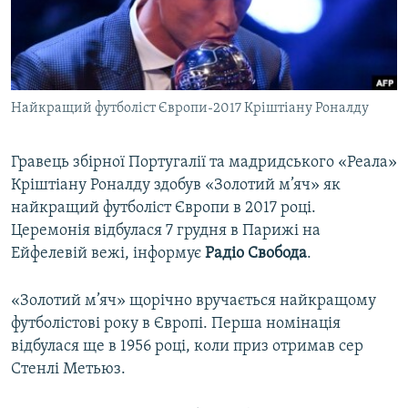
ВІДЕОУРОКИ «ELIFBE»
Русский
СВІДЧЕННЯ ОКУПАЦІЇ
Qırımtatar
УКРАЇНСЬКА ПРОБЛЕМА КРИМУ
Найкращий футболіст Європи-2017 Кріштіану Роналду
ДОЛУЧАЙСЯ!
ІНФОГРАФІКА
Гравець збірної Португалії та мадридського «Реала»
Кріштіану Роналду здобув «Золотий м’яч» як
Усі сайти RFE/RL
найкращий футболіст Європи в 2017 році.
Церемонія відбулася 7 грудня в Парижі на
Ейфелевій вежі, інформує
Радіо Свобода
.
«Золотий м’яч» щорічно вручається найкращому
футболістові року в Європі. Перша номінація
відбулася ще в 1956 році, коли приз отримав сер
Стенлі Метьюз.