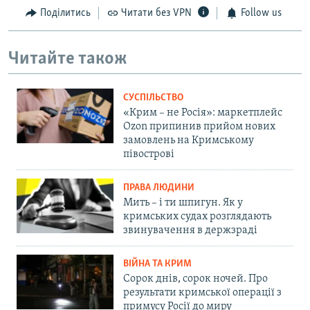
Поділитись
Читати без VPN
Follow us
Читайте також
СУСПІЛЬСТВО
«Крим – не Росія»: маркетплейс
Ozon припинив прийом нових
замовлень на Кримському
півострові
ПРАВА ЛЮДИНИ
Мить – і ти шпигун. Як у
кримських судах розглядають
звинувачення в держзраді
ВІЙНА ТА КРИМ
Сорок днів, сорок ночей. Про
результати кримської операції з
примусу Росії до миру