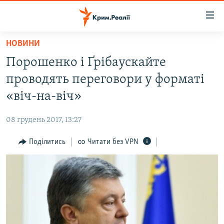
Доступність
посилання
Перейти
НОВИНИ
до
НОВИНИ
Порошенко і Ґрібаускайте
основного
ВОДА.КРИМ
матеріалу
проводять переговори у форматі
ВІДЕО ТА ФОТО
Перейти
«віч-на-віч»
до
ПОЛІТИКА
основної
08 грудень 2017, 13:27
БЛОГИ
навігації
Перейти
Поділитись
Читати без VPN
ПОГЛЯД
до
ІНТЕРВ'Ю
пошуку
ВСЕ ЗА ДЕНЬ
СПЕЦПРОЕКТИ
ЯК ОБІЙТИ БЛОКУВАННЯ
ДЕПОРТАЦІЯ