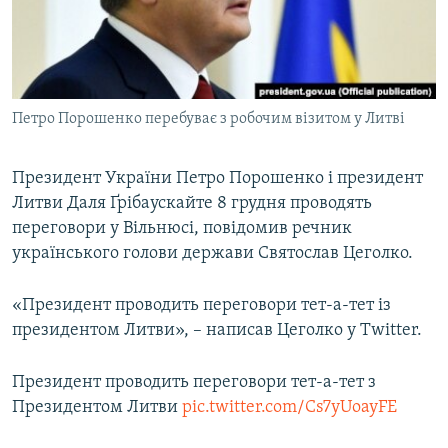
ВІДЕОУРОКИ «ELIFBE»
Русский
СВІДЧЕННЯ ОКУПАЦІЇ
Qırımtatar
УКРАЇНСЬКА ПРОБЛЕМА КРИМУ
Петро Порошенко перебуває з робочим візитом у Литві
ДОЛУЧАЙСЯ!
ІНФОГРАФІКА
Президент України Петро Порошенко і президент
Литви Даля Ґрібаускайте 8 грудня проводять
Усі сайти RFE/RL
переговори у Вільнюсі, повідомив речник
українського голови держави Святослав Цеголко.
«Президент проводить переговори тет-а-тет із
президентом Литви», – написав Цеголко у Twitter.
Президент проводить переговори тет-а-тет з
Президентом Литви
pic.twitter.com/Cs7yUoayFE