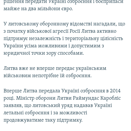
рішення передати Україні озброєння і боєприпаси
майже на два мільйони євро.
У литовському оборонному відомстві нагадали, що
з початку військової агресії Росії Литва активно
підтримує незалежність і територіальну цілісність
України усіма можливими і допустимим з
юридичної точки зору способами.
Литва вже не вперше передає українським
військовим непотрібне їй озброєння.
Вперше Литва передала Україні озброєння в 2014
році. Міністр оборони Литви Раймундас Каробліс
заявляв, що литовський уряд надавав Україні
летальні озброєння і за можливості
продовжуватиме таку підтримку.